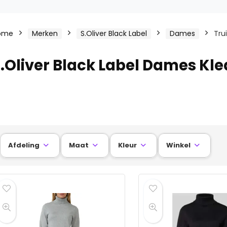
ome
Merken
S.Oliver Black Label
Dames
Tru
.Oliver Black Label Dames Kle
Afdeling
Maat
Kleur
Winkel



