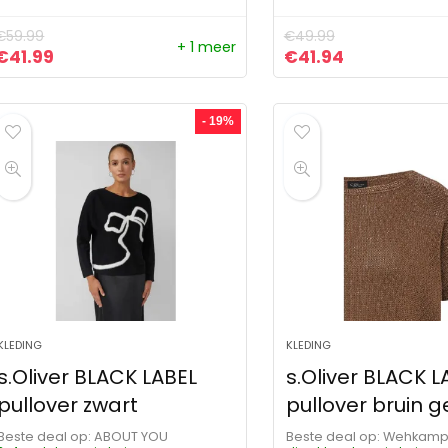
€
59.99
€
49.99
+ 1 meer
Oorspronkelijke prijs was: €59.99.
Huidige prijs is: €41.99.
Oorspronkelijke pr
Huidige prij
€
41.99
€
41.94
- 19%
KLEDING
KLEDING
s.Oliver BLACK LABEL
s.Oliver BLACK L
pullover zwart
pullover bruin g
Beste deal op:
ABOUT YOU
Beste deal op:
Wehkam