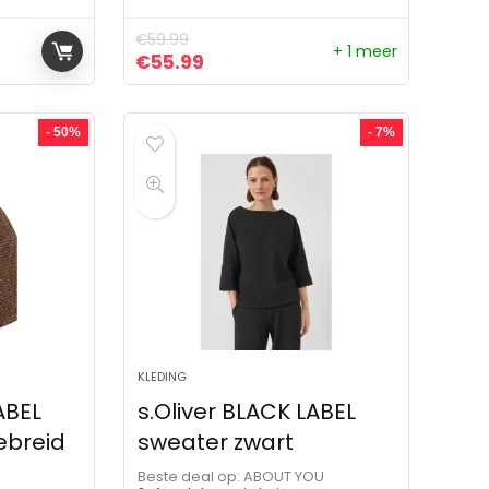
€
59.99
+ 1 meer
ijs was: €49.99.
s is: €41.94.
Oorspronkelijke prijs was: €59.99.
Huidige prijs is: €55.99.
€
55.99
- 50%
- 7%
KLEDING
ABEL
s.Oliver BLACK LABEL
ebreid
sweater zwart
p
Beste deal op:
ABOUT YOU