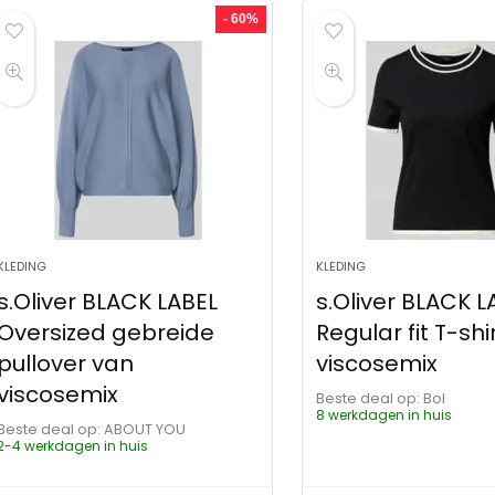
- 60%
KLEDING
KLEDING
s.Oliver BLACK LABEL
s.Oliver BLACK L
Oversized gebreide
Regular fit T-shi
pullover van
viscosemix
viscosemix
Beste deal op:
Bol
8 werkdagen in huis
Beste deal op:
ABOUT YOU
2-4 werkdagen in huis