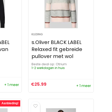
KLEDING
ABEL
s.Oliver BLACK LABEL
 van
Relaxed fit gebreide
pullover met wol
Beste deal op:
Otrium
1-2 werkdagen in huis
€
25.99
+ 1 meer
+ 1 meer
ijs was: €59.99.
s is: €50.99.
Aanbieding!