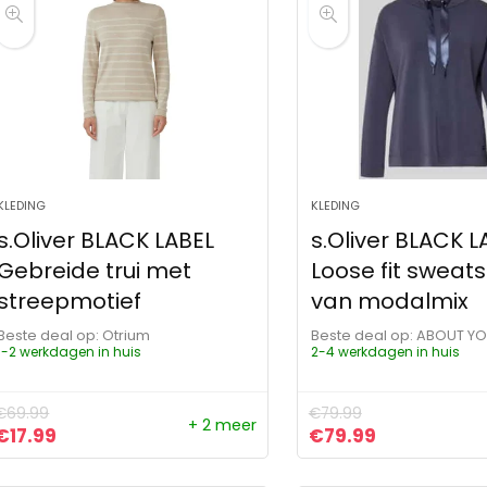
KLEDING
KLEDING
s.Oliver BLACK LABEL
s.Oliver BLACK L
Gebreide trui met
Loose fit sweats
streepmotief
van modalmix
Beste deal op:
Otrium
Beste deal op:
ABOUT Y
1-2 werkdagen in huis
2-4 werkdagen in huis
€
69.99
€
79.99
+ 2 meer
Oorspronkelijke prijs was: €69.99.
Huidige prijs is: €17.99.
Oorspronkelijke pr
Huidige prij
€
17.99
€
79.99