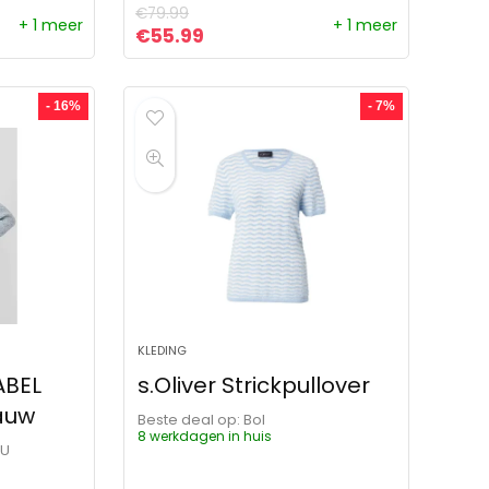
€
79.99
+ 1 meer
+ 1 meer
ijs was: €49.99.
s is: €42.49.
Oorspronkelijke prijs was: €79.99.
Huidige prijs is: €55.99.
€
55.99
- 16%
- 7%
KLEDING
ABEL
s.Oliver Strickpullover
auw
Beste deal op:
Bol
8 werkdagen in huis
OU