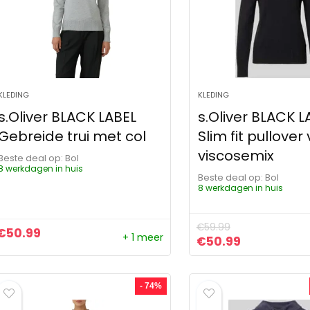
KLEDING
KLEDING
s.Oliver BLACK LABEL
s.Oliver BLACK L
Gebreide trui met col
Slim fit pullover
viscosemix
Beste deal op:
Bol
8 werkdagen in huis
Beste deal op:
Bol
8 werkdagen in huis
€
59.99
€
50.99
+ 1 meer
Oorspronkelijke pr
Huidige prij
€
50.99
- 74%