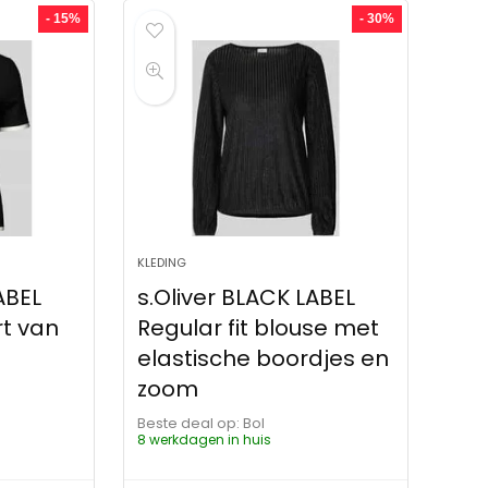
- 15%
- 30%
KLEDING
ABEL
s.Oliver BLACK LABEL
rt van
Regular fit blouse met
elastische boordjes en
zoom
Beste deal op:
Bol
8 werkdagen in huis