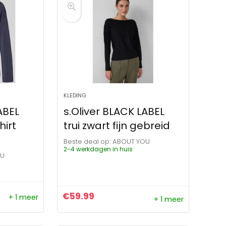
KLEDING
ABEL
s.Oliver BLACK LABEL
hirt
trui zwart fijn gebreid
Beste deal op:
ABOUT YOU
2-4 werkdagen in huis
OU
€
59.99
+ 1 meer
+ 1 meer
ijs was: €79.99.
s is: €79.99.