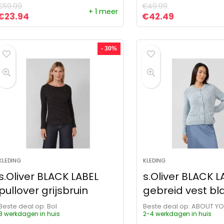
€
59.99
€
49.99
+ 1 meer
Oorspronkelijke prijs was: €59.99.
Huidige prijs is: €23.94.
Oorspronkelijke pr
Huidige prij
€
23.94
€
42.49
- 30%
KLEDING
KLEDING
s.Oliver BLACK LABEL
s.Oliver BLACK L
pullover grijsbruin
gebreid vest bl
Beste deal op:
Bol
Beste deal op:
ABOUT Y
8 werkdagen in huis
2-4 werkdagen in huis