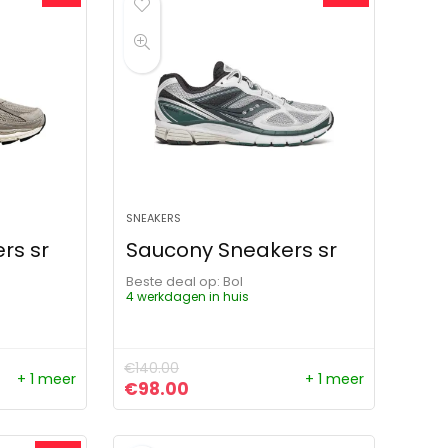
SNEAKERS
rs sr
Saucony Sneakers sr
Beste deal op:
Bol
4 werkdagen in huis
€
140.00
+ 1 meer
+ 1 meer
ijs was: €169.95.
js is: €159.00.
Oorspronkelijke prijs was: €140.00.
Huidige prijs is: €98.00.
€
98.00