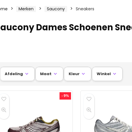
ome
Merken
Saucony
Sneakers
Saucony Dames Schoenen Sne
Afdeling
Maat
Kleur
Winkel




- 9%