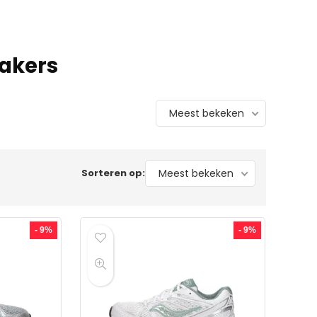
akers
Meest bekeken
Sorteren op:
Meest bekeken
- 9%
- 9%