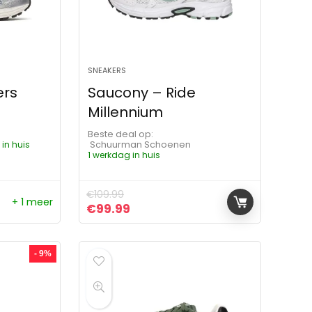
SNEAKERS
ers
Saucony – Ride
Millennium
Beste deal op:
 in huis
Schuurman Schoenen
1 werkdag in huis
€
109.99
+ 1 meer
ijs was: €109.99.
s is: €99.99.
Oorspronkelijke prijs was: €109.99.
Huidige prijs is: €99.99.
€
99.99
- 9%