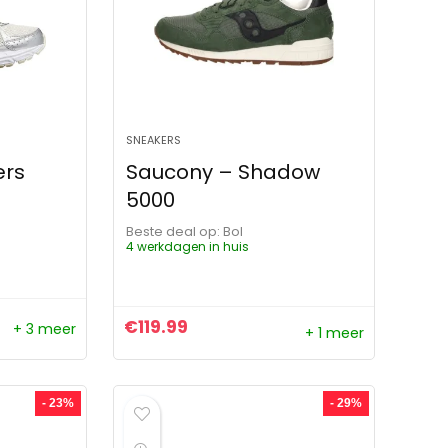
SNEAKERS
ers
Saucony – Shadow
5000
Beste deal op:
Bol
4 werkdagen in huis
€
119.99
+ 3 meer
+ 1 meer
ijs was: €109.99.
s is: €99.99.
- 23%
- 29%