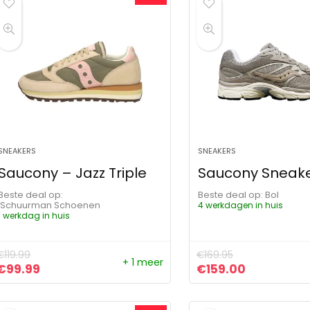
SNEAKERS
SNEAKERS
Saucony – Jazz Triple
Saucony Sneake
Beste deal op:
Beste deal op:
Bol
Schuurman Schoenen
4 werkdagen in huis
1 werkdag in huis
€
119.99
€
169.95
+ 1 meer
Oorspronkelijke prijs was: €119.99.
Huidige prijs is: €99.99.
Oorspronkelijke pr
Huidige pri
€
99.99
€
159.00