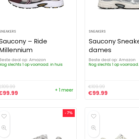
SNEAKERS
SNEAKERS
Saucony – Ride
Saucony Sneak
Millennium
dames
Beste deal op:
Amazon
Beste deal op:
Amazon
Nog slechts 1 op voorraad. in huis
Nog slechts 1 op voorraad.
€
109.99
€
109.99
+ 1 meer
Oorspronkelijke prijs was: €109.99.
Huidige prijs is: €99.99.
Oorspronkelijke pr
Huidige prij
€
99.99
€
99.99
- 7%