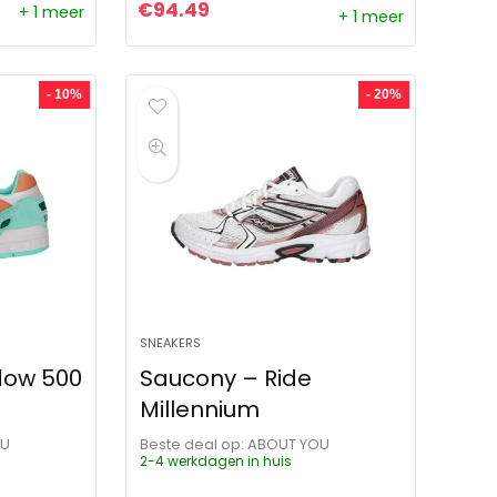
€
94.49
+ 1 meer
+ 1 meer
js was: €119.99.
s is: €95.89.
- 10%
- 20%
SNEAKERS
dow 500
Saucony – Ride
Millennium
OU
Beste deal op:
ABOUT YOU
2-4 werkdagen in huis