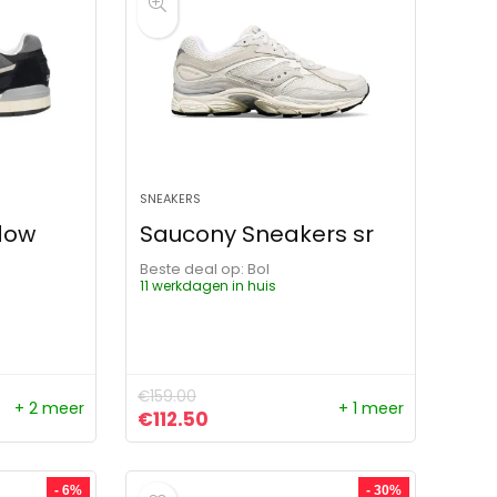
SNEAKERS
dow
Saucony Sneakers sr
Beste deal op:
Bol
11 werkdagen in huis
€
159.00
+ 2 meer
+ 1 meer
ijs was: €129.99.
s is: €99.99.
Oorspronkelijke prijs was: €159.00.
Huidige prijs is: €112.50.
€
112.50
- 6%
- 30%