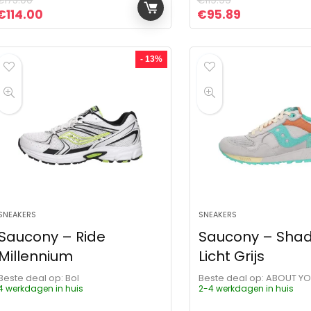
€
175.00
€
119.99
Oorspronkelijke prijs was: €175.00.
Huidige prijs is: €114.00.
Oorspronkelijke pri
Huidige prij
€
114.00
€
95.89
- 13%
SNEAKERS
SNEAKERS
Saucony – Ride
Saucony – Sha
Millennium
Licht Grijs
Beste deal op:
Bol
Beste deal op:
ABOUT Y
4 werkdagen in huis
2-4 werkdagen in huis