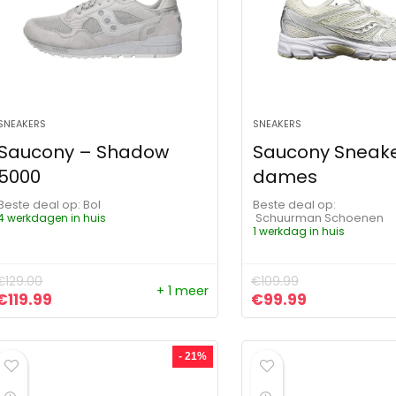
SNEAKERS
SNEAKERS
Saucony – Shadow
Saucony Sneak
5000
dames
Beste deal op:
Bol
Beste deal op:
4 werkdagen in huis
Schuurman Schoenen
1 werkdag in huis
€
129.00
€
109.99
+ 1 meer
Oorspronkelijke prijs was: €129.00.
Huidige prijs is: €119.99.
Oorspronkelijke pr
Huidige prij
€
119.99
€
99.99
- 21%