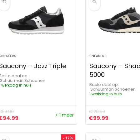
SNEAKERS
SNEAKERS
Saucony – Jazz Triple
Saucony – Sha
5000
Beste deal op:
Schuurman Schoenen
Beste deal op:
1 werkdag in huis
Schuurman Schoenen
1 werkdag in huis
€
119.99
€
129.99
+ 1 meer
Oorspronkelijke prijs was: €119.99.
Huidige prijs is: €94.99.
Oorspronkelijke pr
Huidige prij
€
94.99
€
99.99
- 17%