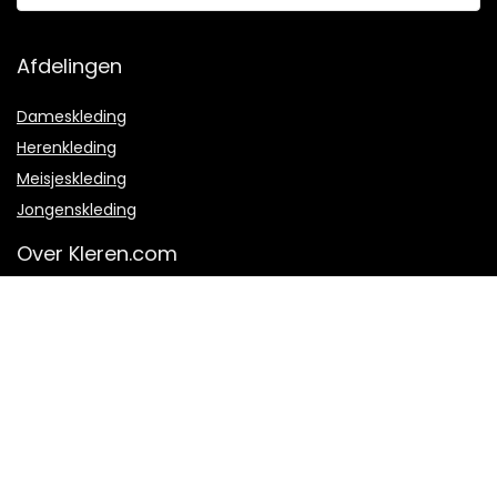
Afdelingen
Dameskleding
Herenkleding
Meisjeskleding
Jongenskleding
Over Kleren.com
Over ons
Hoe werkt het?
Veel gestelde vragen
Contact