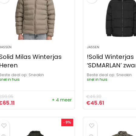
JASSEN
JASSEN
Solid Milas Winterjas
!Solid Winterjas
Heren
‘SDMARLAN’ zwa
Beste deal op:
Sneakin
Beste deal op:
Sneakin
snel in huis
snel in huis
€
99.95
€
46.30
+ 4 meer
Oorspronkelijke prijs was: €99.95.
Huidige prijs is: €65.11.
Oorspronkelijke pr
Huidige prijs
€
65.11
€
45.61
- 9%