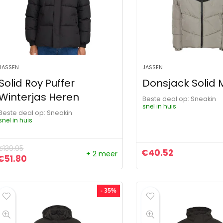
JASSEN
JASSEN
Solid Roy Puffer
Donsjack Solid M
Winterjas Heren
Beste deal op:
Sneakin
snel in huis
Beste deal op:
Sneakin
snel in huis
€
139.95
€
40.52
+ 2 meer
Oorspronkelijke prijs was: €139.95.
Huidige prijs is: €51.80.
€
51.80
- 35%