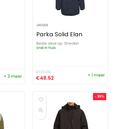
JASSEN
Parka Solid Elan
Beste deal op:
Sneakin
snel in huis
€
139.95
+ 1 meer
+ 3 meer
Oorspronkelijke prijs was: €139.95.
Huidige prijs is: €48.52.
€
48.52
- 39%