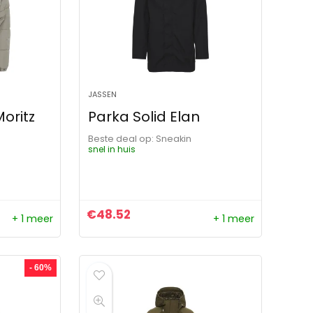
JASSEN
oritz
Parka Solid Elan
Beste deal op:
Sneakin
snel in huis
€
48.52
+ 1 meer
+ 1 meer
- 60%