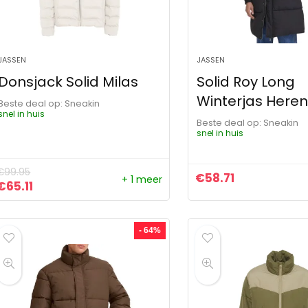
JASSEN
JASSEN
Donsjack Solid Milas
Solid Roy Long
Winterjas Heren
Beste deal op:
Sneakin
snel in huis
Beste deal op:
Sneakin
snel in huis
€
99.95
€
58.71
+ 1 meer
Oorspronkelijke prijs was: €99.95.
Huidige prijs is: €65.11.
€
65.11
- 64%