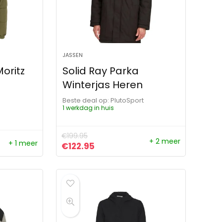
JASSEN
oritz
Solid Ray Parka
Winterjas Heren
Beste deal op:
PlutoSport
1 werkdag in huis
€
199.95
+ 2 meer
+ 1 meer
Oorspronkelijke prijs was: €199.95.
Huidige prijs is: €122.95.
€
122.95