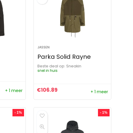
JASSEN
Parka Solid Rayne
Beste deal op:
Sneakin
snel in huis
€
106.89
+ 1 meer
+ 1 meer
js was: €119.95.
s is: €47.88.
- 1%
- 1%