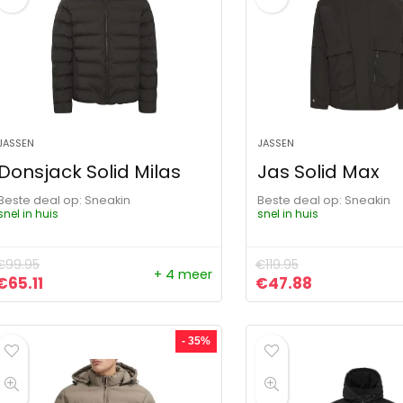
JASSEN
JASSEN
Donsjack Solid Milas
Jas Solid Max
Beste deal op:
Sneakin
Beste deal op:
Sneakin
snel in huis
snel in huis
€
99.95
€
119.95
+ 4 meer
Oorspronkelijke prijs was: €99.95.
Huidige prijs is: €65.11.
Oorspronkelijke pri
Huidige prij
€
65.11
€
47.88
- 35%