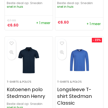
Beste deal op:
Sneakin
Beste deal op:
Sneakin
snel in huis
snel in huis
€
7.99
€
6.60
+ 1 meer
+ 1 meer
Oorspronkelijke prijs was: €7.99.
Huidige prijs is: €6.60.
€
6.60
- 15%
T-SHIRTS & POLO'S
T-SHIRTS & POLO'S
Katoenen polo
Longsleeve T-
Stedman Henry
shirt Stedman
Classic
Beste deal op:
Sneakin
snel in huis