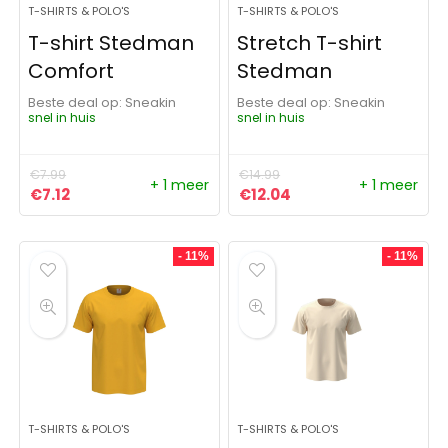
T-SHIRTS & POLO'S
T-SHIRTS & POLO'S
T-shirt Stedman
Stretch T-shirt
Comfort
Stedman
Beste deal op:
Sneakin
Beste deal op:
Sneakin
snel in huis
snel in huis
€
7.99
€
14.99
+ 1 meer
+ 1 meer
Oorspronkelijke prijs was: €7.99.
Huidige prijs is: €7.12.
Oorspronkelijke prijs was:
Huidige prijs is: €12
€
7.12
€
12.04
- 11%
- 11%
T-SHIRTS & POLO'S
T-SHIRTS & POLO'S