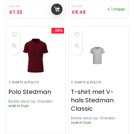
€
9.48
€
9.99
+ 1 meer
Oorspronkelijke prijs was: €9.48.
Huidige prijs is: €7.32.
Oorspronkelijke prijs was:
Huidige prijs is: €8.4
€
7.32
€
8.49
- 28%
T-SHIRTS & POLO'S
T-SHIRTS & POLO'S
Polo Stedman
T-shirt met V-
hals Stedman
Beste deal op:
Sneakin
snel in huis
Classic
Beste deal op:
Sneakin
snel in huis