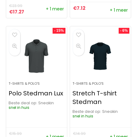
€
23.99
€
7.12
+ 1 meer
+ 1 meer
Oorspronkelijke prijs was: €23.99.
Huidige prijs is: €17.27.
€
17.27
- 15%
- 6%
T-SHIRTS & POLO'S
T-SHIRTS & POLO'S
Polo Stedman Lux
Stretch T-shirt
Stedman
Beste deal op:
Sneakin
snel in huis
Beste deal op:
Sneakin
snel in huis
€
15.99
€
14.99
+ 1 meer
+ 1 meer