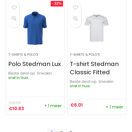
- 32%
T-SHIRTS & POLO'S
T-SHIRTS & POLO'S
Polo Stedman Lux
T-shirt Stedman
Classic Fitted
Beste deal op:
Sneakin
snel in huis
Beste deal op:
Sneakin
snel in huis
€
15.99
€
6.01
+ 1 meer
+ 1 meer
Oorspronkelijke prijs was: €15.99.
Huidige prijs is: €10.83.
€
10.83