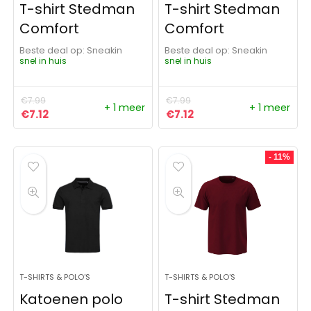
T-shirt Stedman
T-shirt Stedman
Comfort
Comfort
Beste deal op:
Sneakin
Beste deal op:
Sneakin
snel in huis
snel in huis
€
7.99
€
7.99
+ 1 meer
+ 1 meer
Oorspronkelijke prijs was: €7.99.
Huidige prijs is: €7.12.
Oorspronkelijke prijs was:
Huidige prijs is: €7.12.
€
7.12
€
7.12
- 11%
T-SHIRTS & POLO'S
T-SHIRTS & POLO'S
Katoenen polo
T-shirt Stedman