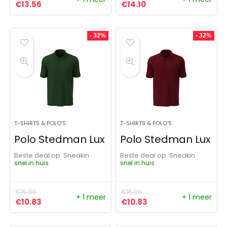
Oorspronkelijke prijs was: €15.99.
Huidige prijs is: €13.56.
Oorspronkelijke prijs was:
Huidige prijs is: €14.
€
13.56
€
14.10
- 32%
- 32%
T-SHIRTS & POLO'S
T-SHIRTS & POLO'S
Polo Stedman Lux
Polo Stedman Lux
Beste deal op:
Sneakin
Beste deal op:
Sneakin
snel in huis
snel in huis
€
15.99
€
15.99
+ 1 meer
+ 1 meer
Oorspronkelijke prijs was: €15.99.
Huidige prijs is: €10.83.
Oorspronkelijke prijs was:
Huidige prijs is: €10
€
10.83
€
10.83