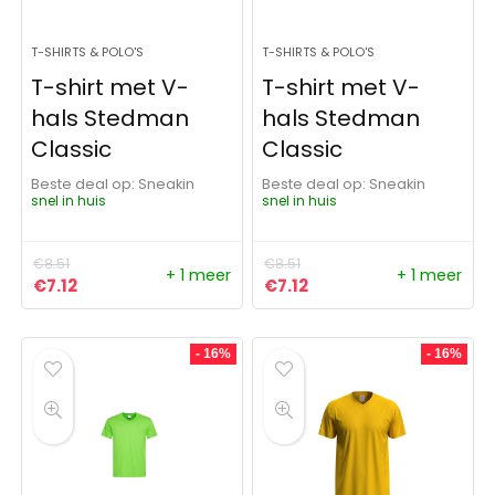
T-SHIRTS & POLO'S
T-SHIRTS & POLO'S
T-shirt met V-
T-shirt met V-
hals Stedman
hals Stedman
Classic
Classic
Beste deal op:
Sneakin
Beste deal op:
Sneakin
snel in huis
snel in huis
€
8.51
€
8.51
+ 1 meer
+ 1 meer
Oorspronkelijke prijs was: €8.51.
Huidige prijs is: €7.12.
Oorspronkelijke prijs was: 
Huidige prijs is: €7.12.
€
7.12
€
7.12
- 16%
- 16%