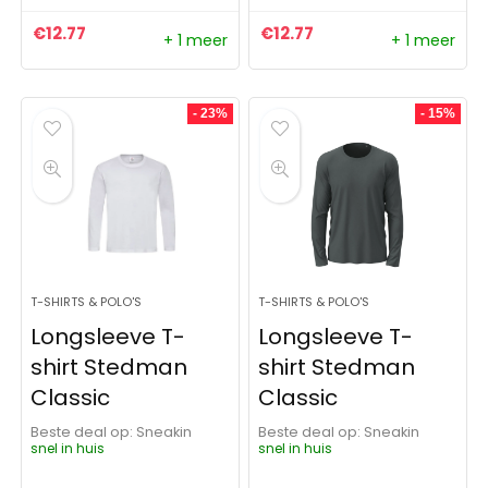
€
12.77
€
12.77
+ 1 meer
+ 1 meer
- 23%
- 15%
T-SHIRTS & POLO'S
T-SHIRTS & POLO'S
Longsleeve T-
Longsleeve T-
shirt Stedman
shirt Stedman
Classic
Classic
Beste deal op:
Sneakin
Beste deal op:
Sneakin
snel in huis
snel in huis