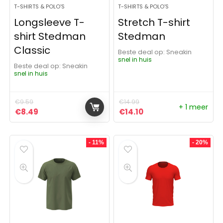
T-SHIRTS & POLO'S
T-SHIRTS & POLO'S
Longsleeve T-
Stretch T-shirt
shirt Stedman
Stedman
Classic
Beste deal op:
Sneakin
snel in huis
Beste deal op:
Sneakin
snel in huis
€
9.59
€
14.99
+ 1 meer
Oorspronkelijke prijs was: €9.59.
Huidige prijs is: €8.49.
Oorspronkelijke prijs was:
Huidige prijs is: €14.
€
8.49
€
14.10
- 11%
- 20%