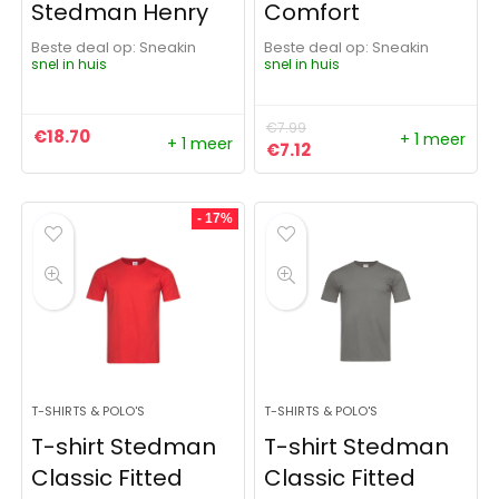
Stedman Henry
Comfort
Beste deal op:
Sneakin
Beste deal op:
Sneakin
snel in huis
snel in huis
€
7.99
€
18.70
+ 1 meer
+ 1 meer
Oorspronkelijke prijs was:
Huidige prijs is: €7.12.
€
7.12
- 17%
T-SHIRTS & POLO'S
T-SHIRTS & POLO'S
T-shirt Stedman
T-shirt Stedman
Classic Fitted
Classic Fitted