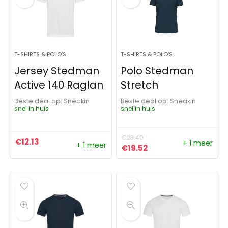
T-SHIRTS & POLO'S
T-SHIRTS & POLO'S
Jersey Stedman
Polo Stedman
Active 140 Raglan
Stretch
Beste deal op:
Sneakin
Beste deal op:
Sneakin
snel in huis
snel in huis
€
23.40
€
12.13
+ 1 meer
+ 1 meer
Oorspronkelijke prijs was:
Huidige prijs is: €19.
€
19.52