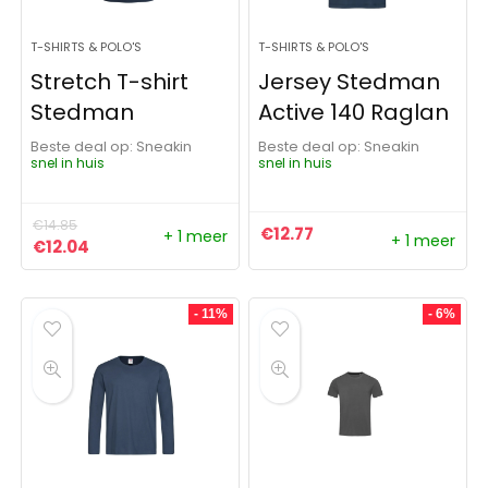
T-SHIRTS & POLO'S
T-SHIRTS & POLO'S
Stretch T-shirt
Jersey Stedman
Stedman
Active 140 Raglan
Beste deal op:
Sneakin
Beste deal op:
Sneakin
snel in huis
snel in huis
€
14.85
€
12.77
+ 1 meer
+ 1 meer
Oorspronkelijke prijs was: €14.85.
Huidige prijs is: €12.04.
€
12.04
- 11%
- 6%