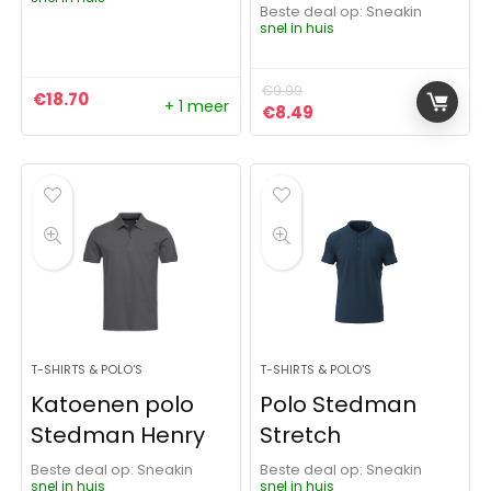
Beste deal op:
Sneakin
snel in huis
€
9.99
€
18.70
+ 1 meer
Oorspronkelijke prijs was:
Huidige prijs is: €8.4
€
8.49
T-SHIRTS & POLO'S
T-SHIRTS & POLO'S
Katoenen polo
Polo Stedman
Stedman Henry
Stretch
Beste deal op:
Sneakin
Beste deal op:
Sneakin
snel in huis
snel in huis