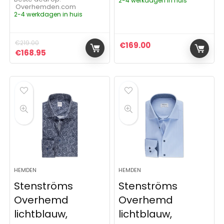
2-4 werkdagen in huis
Overhemden.com
2-4 werkdagen in huis
€
219.00
€
169.00
Oorspronkelijke prijs was: €219.00.
Huidige prijs is: €168.95.
€
168.95
HEMDEN
HEMDEN
Stenströms
Stenströms
Overhemd
Overhemd
lichtblauw,
lichtblauw,