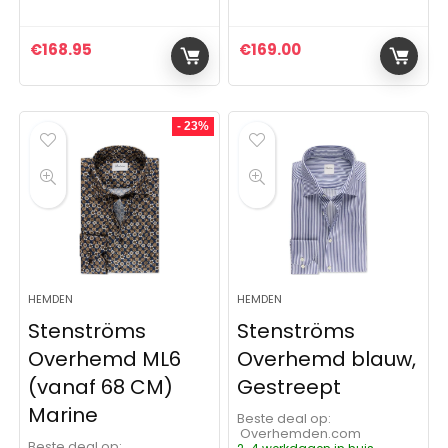
€
168.95
€
169.00
- 23%
HEMDEN
HEMDEN
Stenströms
Stenströms
Overhemd ML6
Overhemd blauw,
(vanaf 68 CM)
Gestreept
Marine
Beste deal op:
Overhemden.com
Beste deal op: