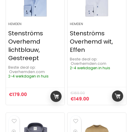
HEMDEN
HEMDEN
Stenströms
Stenströms
Overhemd
Overhemd wit,
lichtblauw,
Effen
Gestreept
Beste deal op:
Overhemden.com
Beste deal op:
2-4 werkdagen in huis
Overhemden.com
2-4 werkdagen in huis
€
169.00
€
179.00
Oorspronkelijke prijs was:
Huidige prijs is: €
€
149.00