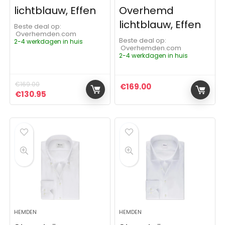
lichtblauw, Effen
Overhemd
lichtblauw, Effen
Beste deal op:
Overhemden.com
Beste deal op:
2-4 werkdagen in huis
Overhemden.com
2-4 werkdagen in huis
€
169.00
€
169.00
Oorspronkelijke prijs was: €169.00.
Huidige prijs is: €130.95.
€
130.95
HEMDEN
HEMDEN