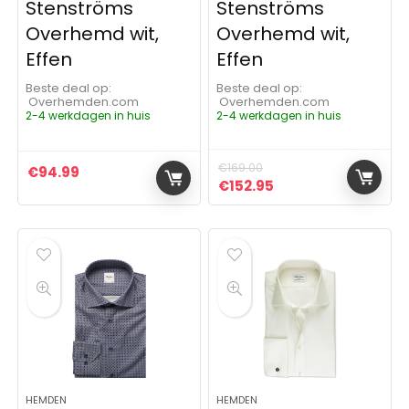
Stenströms
Stenströms
Overhemd wit,
Overhemd wit,
Effen
Effen
Beste deal op:
Beste deal op:
Overhemden.com
Overhemden.com
2-4 werkdagen in huis
2-4 werkdagen in huis
€
169.00
€
94.99
Oorspronkelijke prijs was:
Huidige prijs is: €1
€
152.95
HEMDEN
HEMDEN