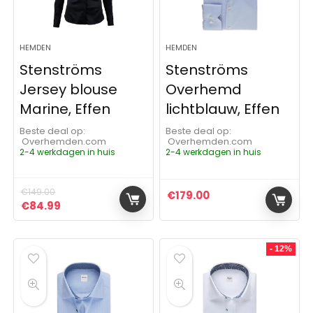
HEMDEN
HEMDEN
Stenströms
Stenströms
Jersey blouse
Overhemd
Marine, Effen
lichtblauw, Effen
Beste deal op:
Beste deal op:
Overhemden.com
Overhemden.com
2-4 werkdagen in huis
2-4 werkdagen in huis
€
149.00
€
179.00
Oorspronkelijke prijs was: €149.00.
Huidige prijs is: €84.99.
€
84.99
- 12%