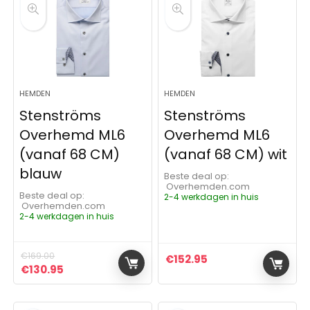
HEMDEN
HEMDEN
Stenströms
Stenströms
Overhemd ML6
Overhemd ML6
(vanaf 68 CM)
(vanaf 68 CM) wit
blauw
Beste deal op:
Overhemden.com
Beste deal op:
2-4 werkdagen in huis
Overhemden.com
2-4 werkdagen in huis
€
169.00
€
152.95
Oorspronkelijke prijs was: €169.00.
Huidige prijs is: €130.95.
€
130.95