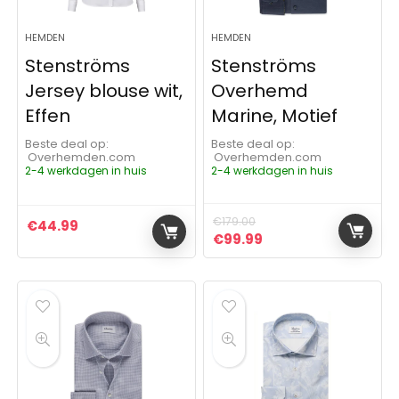
HEMDEN
HEMDEN
Stenströms
Stenströms
Jersey blouse wit,
Overhemd
Effen
Marine, Motief
Beste deal op:
Beste deal op:
Overhemden.com
Overhemden.com
2-4 werkdagen in huis
2-4 werkdagen in huis
€
179.00
€
44.99
Oorspronkelijke prijs was:
Huidige prijs is: €9
€
99.99