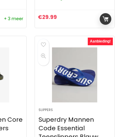
€
29.99
+ 3 meer
ijs was: €24.99.
 is: €18.85.
Aanbieding!
SLIPPERS
en Core
Superdry Mannen
ers
Code Essential
Teenslippers Blauw