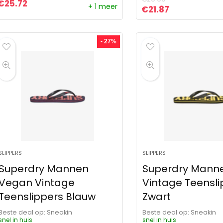
€
25.72
+ 1 meer
Oorspronkelijke pr
Huidige prijs
€
21.87
- 27%
SLIPPERS
SLIPPERS
Superdry Mannen
Superdry Mann
Vegan Vintage
Vintage Teensli
Teenslippers Blauw
Zwart
Beste deal op:
Sneakin
Beste deal op:
Sneakin
snel in huis
snel in huis