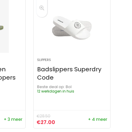
SLIPPERS
en
Badslippers Superdry
ppers
Code
Beste deal op:
Bol
12 werkdagen in huis
€
28.50
+ 3 meer
+ 4 meer
ijs was: €29.99.
 is: €21.87.
Oorspronkelijke prijs was: €28.50.
Huidige prijs is: €27.00.
€
27.00