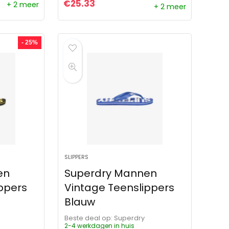
€
25.33
+ 2 meer
+ 2 meer
ijs was: €29.99.
 is: €21.87.
- 25%
SLIPPERS
en
Superdry Mannen
ppers
Vintage Teenslippers
Blauw
Beste deal op:
Superdry
2-4 werkdagen in huis