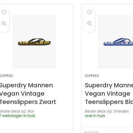
SLIPPERS
SLIPPERS
Superdry Mannen
Superdry Mann
Vegan Vintage
Vegan Vintage
Teenslippers Zwart
Teenslippers B
Beste deal op:
Bol
Beste deal op:
Sneakin
7 werkdagen in huis
snel in huis
€
29.99