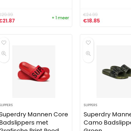
€
29.99
€
24.99
+ 1 meer
Oorspronkelijke prijs was: €29.99.
Huidige prijs is: €21.87.
Oorspronkelijke pr
Huidige prijs
€
21.87
€
18.85
SLIPPERS
SLIPPERS
Superdry Mannen Core
Superdry Mann
Badslippers met
Camo Badslipp
Grafische Print Rood
Groen