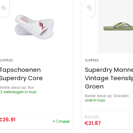
SLIPPERS
SLIPPERS
Tapschoenen
Superdry Mann
Superdry Core
Vintage Teensli
Groen
Beste deal op:
Bol
12 werkdagen in huis
Beste deal op:
Sneakin
snel in huis
€
29.99
€
26.91
+ 1 meer
Oorspronkelijke pr
Huidige prijs
€
21.87