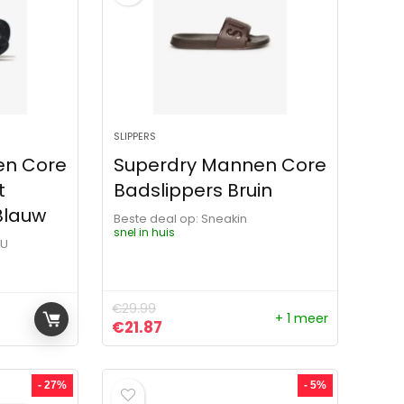
SLIPPERS
en Core
Superdry Mannen Core
t
Badslippers Bruin
 Blauw
Beste deal op:
Sneakin
snel in huis
OU
€
29.99
+ 1 meer
Oorspronkelijke prijs was: €29.99.
Huidige prijs is: €21.87.
€
21.87
- 27%
- 5%