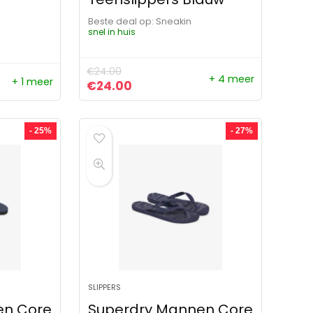
Beste deal op:
Sneakin
snel in huis
€
24.00
+ 4 meer
+ 1 meer
Oorspronkelijke prijs was: €24.00.
Huidige prijs is: €24.00.
€
24.00
- 25%
- 27%
SLIPPERS
en Core
Superdry Mannen Core