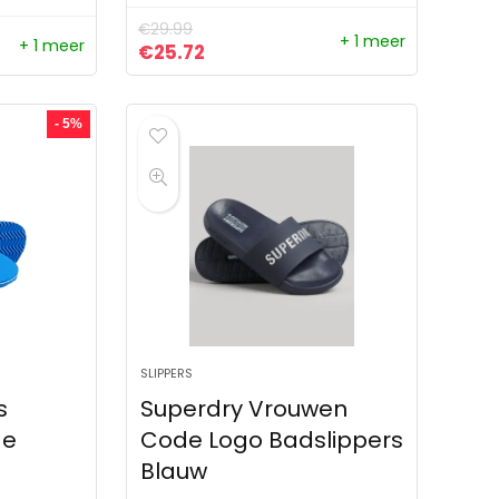
€
29.99
+ 1 meer
+ 1 meer
Oorspronkelijke prijs was: €29.99.
Huidige prijs is: €25.72.
€
25.72
- 5%
SLIPPERS
s
Superdry Vrouwen
ge
Code Logo Badslippers
Blauw