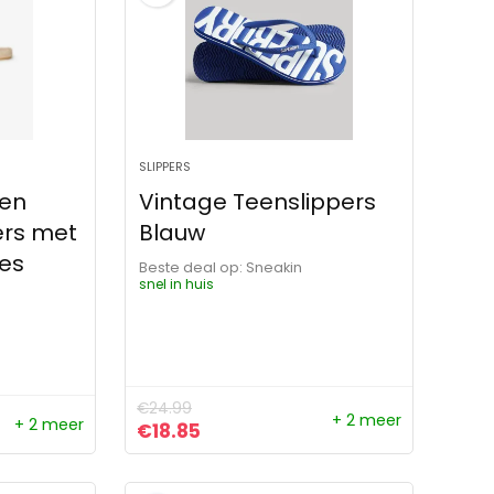
SLIPPERS
wen
Vintage Teenslippers
ers met
Blauw
jes
Beste deal op:
Sneakin
snel in huis
€
24.99
+ 2 meer
+ 2 meer
Oorspronkelijke prijs was: €24.99.
Huidige prijs is: €18.85.
€
18.85