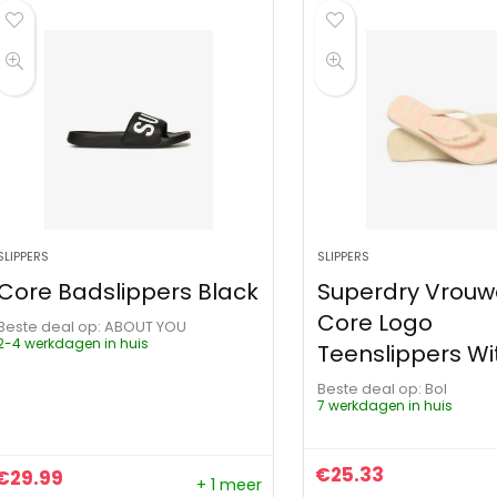
SLIPPERS
SLIPPERS
Core Badslippers Black
Superdry Vrou
Core Logo
Beste deal op:
ABOUT YOU
2-4 werkdagen in huis
Teenslippers Wi
Beste deal op:
Bol
7 werkdagen in huis
€
25.33
€
29.99
+ 1 meer