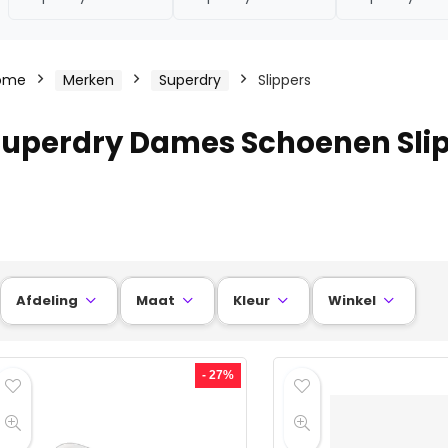
ome
Merken
Superdry
Slippers
Superdry Dames Schoenen Sli
Afdeling
Maat
Kleur
Winkel




- 27%