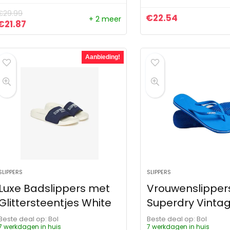
€
29.99
€
22.54
+ 2 meer
Oorspronkelijke prijs was: €29.99.
Huidige prijs is: €21.87.
€
21.87
Aanbieding!
SLIPPERS
SLIPPERS
Luxe Badslippers met
Vrouwenslipper
Glittersteentjes White
Superdry Vinta
Beste deal op:
Bol
Beste deal op:
Bol
7 werkdagen in huis
7 werkdagen in huis