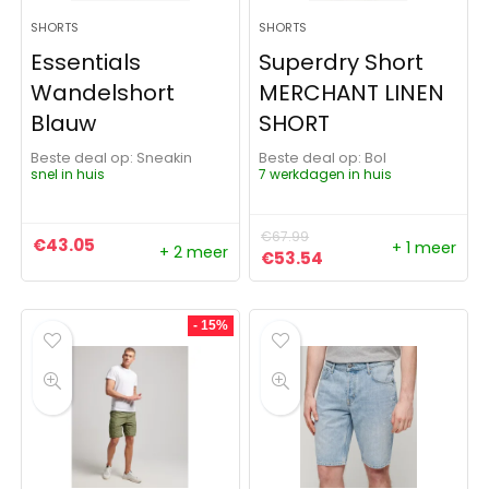
SHORTS
SHORTS
Essentials
Superdry Short
Wandelshort
MERCHANT LINEN
Blauw
SHORT
Beste deal op:
Sneakin
Beste deal op:
Bol
snel in huis
7 werkdagen in huis
€
67.99
€
43.05
+ 1 meer
+ 2 meer
Oorspronkelijke prijs was:
Huidige prijs is: €5
€
53.54
- 15%