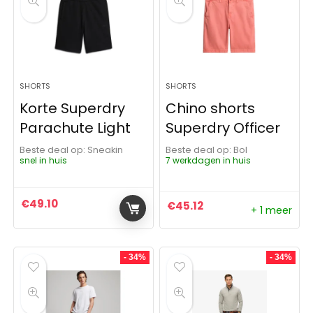
SHORTS
SHORTS
Korte Superdry
Chino shorts
Parachute Light
Superdry Officer
Beste deal op:
Sneakin
Beste deal op:
Bol
snel in huis
7 werkdagen in huis
€
49.10
€
45.12
+ 1 meer
- 34%
- 34%