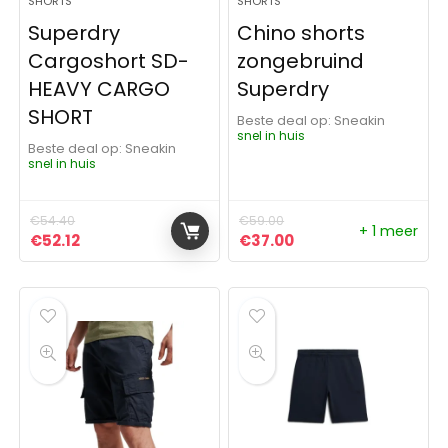
SHORTS
SHORTS
Superdry
Chino shorts
Cargoshort SD-
zongebruind
HEAVY CARGO
Superdry
SHORT
Beste deal op:
Sneakin
snel in huis
Beste deal op:
Sneakin
snel in huis
€
54.40
€
59.00
+ 1 meer
Oorspronkelijke prijs was: €54.40.
Huidige prijs is: €52.12.
Oorspronkelijke prijs was:
Huidige prijs is: €37
€
52.12
€
37.00