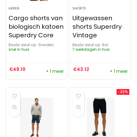
HEREN
SHORTS
Cargo shorts van
Uitgewassen
biologisch katoen
shorts Superdry
Superdry Core
Vintage
Beste deal op:
Sneakin
Beste deal op:
Bol
snel in huis
7 werkdagen in huis
€
49.10
€
43.12
+ 1 meer
+ 1 meer
- 21%