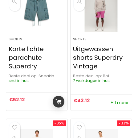
SHORTS
SHORTS
Korte lichte
Uitgewassen
parachute
shorts Superdry
Superdry
Vintage
Beste deal op:
Sneakin
Beste deal op:
Bol
snel in huis
7 werkdagen in huis
€
52.12
€
43.12
+ 1 meer
- 35%
- 33%