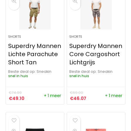
SHORTS
SHORTS
Superdry Mannen
Superdry Mannen
Lichte Parachute
Core Cargoshort
Short Tan
Lichtgrijs
Beste deal op:
Sneakin
Beste deal op:
Sneakin
snel in huis
snel in huis
€
74.99
€
69.00
+ 1 meer
+ 1 meer
Oorspronkelijke prijs was: €74.99.
Huidige prijs is: €49.10.
Oorspronkelijke prijs was:
Huidige prijs is: €4
€
49.10
€
46.07