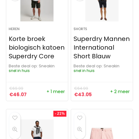
HEREN
SHORTS
Korte broek
Superdry Mannen
biologisch katoen
International
Superdry Core
Short Blauw
Beste deal op:
Sneakin
Beste deal op:
Sneakin
snel in huis
snel in huis
€
69.99
€
64.99
+ 1 meer
+ 2 meer
Oorspronkelijke prijs was: €69.99.
Huidige prijs is: €46.07.
Oorspronkelijke prijs was:
Huidige prijs is: €4
€
46.07
€
43.05
- 21%