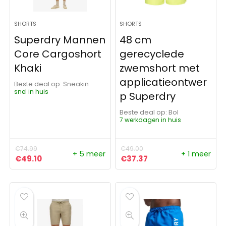
SHORTS
SHORTS
Superdry Mannen
48 cm
Core Cargoshort
gerecyclede
Khaki
zwemshort met
applicatieontwer
Beste deal op:
Sneakin
snel in huis
p Superdry
Beste deal op:
Bol
7 werkdagen in huis
€
74.99
€
49.00
+ 5 meer
+ 1 meer
Oorspronkelijke prijs was: €74.99.
Huidige prijs is: €49.10.
Oorspronkelijke prijs was:
Huidige prijs is: €37
€
49.10
€
37.37