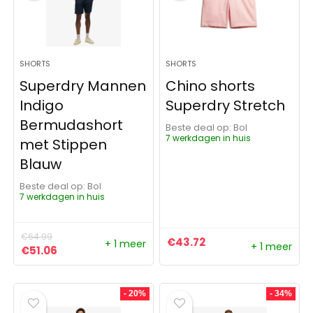
SHORTS
SHORTS
Superdry Mannen
Chino shorts
Indigo
Superdry Stretch
Bermudashort
Beste deal op:
Bol
7 werkdagen in huis
met Stippen
Blauw
Beste deal op:
Bol
7 werkdagen in huis
€
64.99
€
43.72
+ 1 meer
+ 1 meer
Oorspronkelijke prijs was: €64.99.
Huidige prijs is: €51.06.
€
51.06
- 20%
- 34%