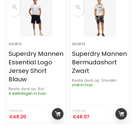
SHORTS
SHORTS
Superdry Mannen
Superdry Mannen
Essential Logo
Bermudashort
Jersey Short
Zwart
Blauw
Beste deal op:
Sneakin
snel in huis
Beste deal op:
Bol
4 werkdagen in huis
€
59.99
€
69.99
Oorspronkelijke prijs was: €59.99.
Huidige prijs is: €48.20.
Oorspronkelijke prijs was:
Huidige prijs is: €4
€
48.20
€
46.07