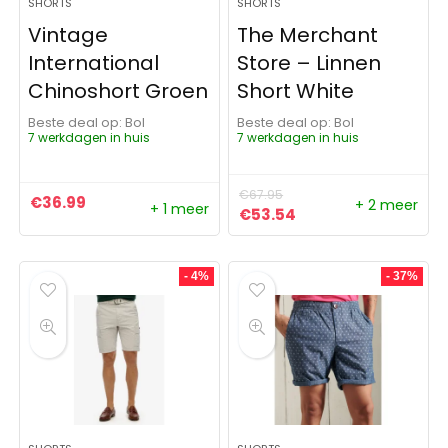
SHORTS
SHORTS
Vintage
The Merchant
International
Store – Linnen
Chinoshort Groen
Short White
Beste deal op:
Bol
Beste deal op:
Bol
7 werkdagen in huis
7 werkdagen in huis
€
67.95
€
36.99
+ 2 meer
+ 1 meer
Oorspronkelijke prijs was:
Huidige prijs is: €5
€
53.54
- 4%
- 37%