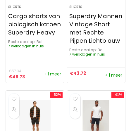
SHORTS
SHORTS
Cargo shorts van
Superdry Mannen
biologisch katoen
Vintage Short
Superdry Heavy
met Rechte
Pijpen Lichtblauw
Beste deal op:
Bol
7 werkdagen in huis
Beste deal op:
Bol
7 werkdagen in huis
€
57.34
€
43.72
+ 1 meer
+ 1 meer
Oorspronkelijke prijs was: €57.34.
Huidige prijs is: €48.73.
€
48.73
- 52%
- 41%