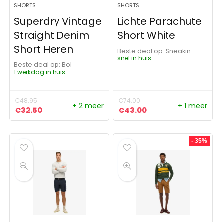
SHORTS
SHORTS
Superdry Vintage
Lichte Parachute
Straight Denim
Short White
Short Heren
Beste deal op:
Sneakin
snel in huis
Beste deal op:
Bol
1 werkdag in huis
€
48.95
€
74.00
+ 2 meer
+ 1 meer
Oorspronkelijke prijs was: €48.95.
Huidige prijs is: €32.50.
Oorspronkelijke prijs was:
Huidige prijs is: €4
€
32.50
€
43.00
- 35%