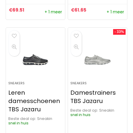
€
69.51
€
61.65
+ 1 meer
+ 1 meer
- 33%
SNEAKERS
SNEAKERS
Leren
Damestrainers
damesschoenen
TBS Jazaru
TBS Jazaru
Beste deal op:
Sneakin
snel in huis
Beste deal op:
Sneakin
snel in huis