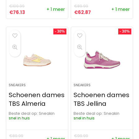
€
109.99
€
89.99
+ 1 meer
+ 1 meer
Oorspronkelijke prijs was: €109.99.
Huidige prijs is: €76.13.
Oorspronkelijke prijs was:
Huidige prijs is: €62
€
76.13
€
62.87
- 30%
- 30%
SNEAKERS
SNEAKERS
Schoenen dames
Schoenen dames
TBS Almeria
TBS Jellina
Beste deal op:
Sneakin
Beste deal op:
Sneakin
snel in huis
snel in huis
€
89.99
€
99.99