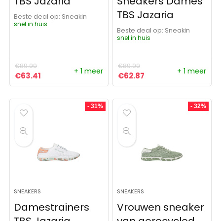
TBS Jazaria
Sneakers Dames
TBS Jazaria
Beste deal op:
Sneakin
snel in huis
Beste deal op:
Sneakin
snel in huis
€
89.99
€
89.99
+ 1 meer
+ 1 meer
Oorspronkelijke prijs was: €89.99.
Huidige prijs is: €63.41.
Oorspronkelijke prijs was:
Huidige prijs is: €62
€
63.41
€
62.87
- 31%
- 32%
SNEAKERS
SNEAKERS
Damestrainers
Vrouwen sneaker