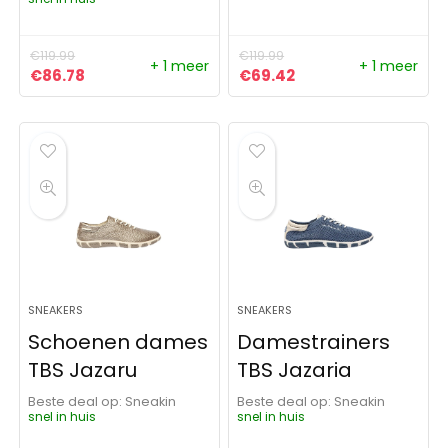
€
119.99
€
119.99
+ 1 meer
+ 1 meer
Oorspronkelijke prijs was: €119.99.
Huidige prijs is: €86.78.
Oorspronkelijke prijs was: 
Huidige prijs is: €6
€
86.78
€
69.42
SNEAKERS
SNEAKERS
Schoenen dames
Damestrainers
TBS Jazaru
TBS Jazaria
Beste deal op:
Sneakin
Beste deal op:
Sneakin
snel in huis
snel in huis