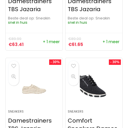
Damestrainers
Damestrainers
TBS Jazaria
TBS Jazaria
Beste deal op:
Sneakin
Beste deal op:
Sneakin
snel in huis
snel in huis
€
89.99
€
89.00
+ 1 meer
+ 1 meer
Oorspronkelijke prijs was: €89.99.
Huidige prijs is: €63.41.
Oorspronkelijke prijs was:
Huidige prijs is: €61
€
63.41
€
61.65
- 30%
- 30%
SNEAKERS
SNEAKERS
Damestrainers
Comfort