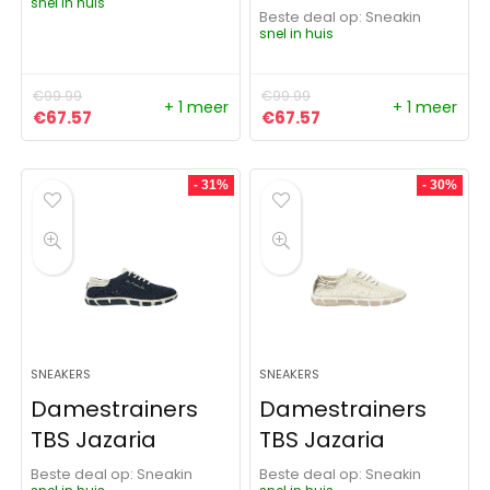
snel in huis
Beste deal op:
Sneakin
snel in huis
€
99.99
€
99.99
+ 1 meer
+ 1 meer
Oorspronkelijke prijs was: €99.99.
Huidige prijs is: €67.57.
Oorspronkelijke prijs was:
Huidige prijs is: €67
€
67.57
€
67.57
- 31%
- 30%
SNEAKERS
SNEAKERS
Damestrainers
Damestrainers
TBS Jazaria
TBS Jazaria
Beste deal op:
Sneakin
Beste deal op:
Sneakin