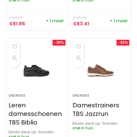
snel in huis
snel in huis
€
89.99
€
89.99
+ 1 meer
+ 1 meer
Oorspronkelijke prijs was: €89.99.
Huidige prijs is: €61.65.
Oorspronkelijke prijs was:
Huidige prijs is: €63
€
61.65
€
63.41
- 28%
- 42%
SNEAKERS
SNEAKERS
Leren
Damestrainers
damesschoenen
TBS Jazzrun
TBS Biblio
Beste deal op:
Sneakin
snel in huis
Beste deal op:
Sneakin
snel in huis