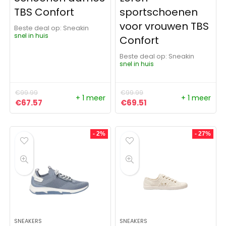
TBS Confort
sportschoenen
voor vrouwen TBS
Beste deal op:
Sneakin
snel in huis
Confort
Beste deal op:
Sneakin
snel in huis
€
99.99
€
99.99
+ 1 meer
+ 1 meer
Oorspronkelijke prijs was: €99.99.
Huidige prijs is: €67.57.
Oorspronkelijke prijs was:
Huidige prijs is: €69
€
67.57
€
69.51
- 2%
- 27%
SNEAKERS
SNEAKERS