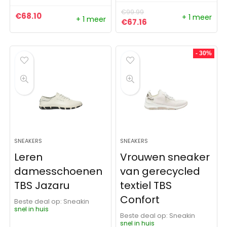
€
99.99
€
68.10
+ 1 meer
+ 1 meer
Oorspronkelijke prijs was:
Huidige prijs is: €67.
€
67.16
- 30%
SNEAKERS
SNEAKERS
Leren
Vrouwen sneaker
damesschoenen
van gerecycled
TBS Jazaru
textiel TBS
Confort
Beste deal op:
Sneakin
snel in huis
Beste deal op:
Sneakin
snel in huis