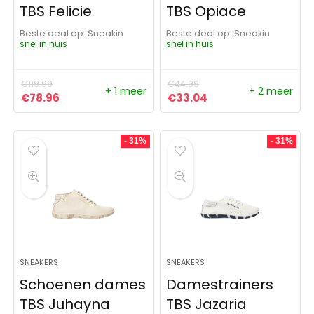
TBS Felicie
TBS Opiace
Beste deal op:
Sneakin
Beste deal op:
Sneakin
snel in huis
snel in huis
€
119.99
€
44.99
+ 1 meer
+ 2 meer
Oorspronkelijke prijs was: €119.99.
Huidige prijs is: €78.96.
Oorspronkelijke prijs was:
Huidige prijs is: €3
€
78.96
€
33.04
- 31%
- 31%
SNEAKERS
SNEAKERS
Schoenen dames
Damestrainers
TBS Juhayna
TBS Jazaria