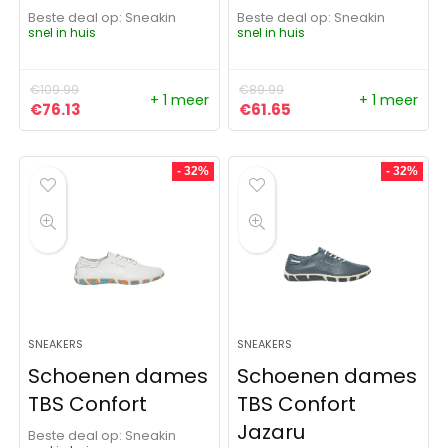
Beste deal op:
Sneakin
Beste deal op:
Sneakin
snel in huis
snel in huis
€
109.99
€
89.99
+ 1 meer
+ 1 meer
Oorspronkelijke prijs was: €109.99.
Huidige prijs is: €76.13.
Oorspronkelijke prijs was:
Huidige prijs is: €61
€
76.13
€
61.65
- 32%
- 32%
SNEAKERS
SNEAKERS
Schoenen dames
Schoenen dames
TBS Confort
TBS Confort
Jazaru
Beste deal op:
Sneakin