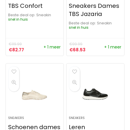
TBS Confort
Sneakers Dames
TBS Jazaria
Beste deal op:
Sneakin
snel in huis
Beste deal op:
Sneakin
snel in huis
€
119.99
€
99.99
+ 1 meer
+ 1 meer
Oorspronkelijke prijs was: €119.99.
Huidige prijs is: €82.77.
Oorspronkelijke prijs was:
Huidige prijs is: €6
€
82.77
€
68.53
SNEAKERS
SNEAKERS
Schoenen dames
Leren