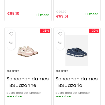
€
99.99
€
68.10
+ 1 meer
+ 1 meer
Oorspronkelijke prijs was:
Huidige prijs is: €69
€
69.51
- 31%
- 30%
SNEAKERS
SNEAKERS
Schoenen dames
Schoenen dames
TBS Jazonne
TBS Jazaria
Beste deal op:
Sneakin
Beste deal op:
Sneakin
snel in huis
snel in huis