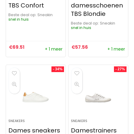
TBS Confort
damesschoenen
TBS Blondie
Beste deal op:
Sneakin
snel in huis
Beste deal op:
Sneakin
snel in huis
€
69.51
€
57.56
+ 1 meer
+ 1 meer
- 34%
- 27%
SNEAKERS
SNEAKERS
Dames sneakers
Damestrainers