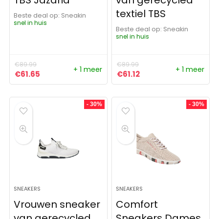
TBS Jazaria
van gerecycled
textiel TBS
Beste deal op:
Sneakin
snel in huis
Beste deal op:
Sneakin
snel in huis
€
89.99
€
89.99
+ 1 meer
+ 1 meer
Oorspronkelijke prijs was: €89.99.
Huidige prijs is: €61.65.
Oorspronkelijke prijs was:
Huidige prijs is: €61.1
€
61.65
€
61.12
- 30%
- 30%
SNEAKERS
SNEAKERS
Vrouwen sneaker
Comfort
van gerecycled
Sneakers Dames