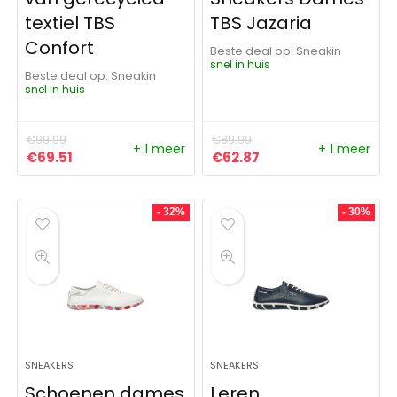
textiel TBS
TBS Jazaria
Confort
Beste deal op:
Sneakin
snel in huis
Beste deal op:
Sneakin
snel in huis
€
99.99
€
89.99
+ 1 meer
+ 1 meer
Oorspronkelijke prijs was: €99.99.
Huidige prijs is: €69.51.
Oorspronkelijke prijs was:
Huidige prijs is: €62
€
69.51
€
62.87
- 32%
- 30%
SNEAKERS
SNEAKERS
Schoenen dames
Leren