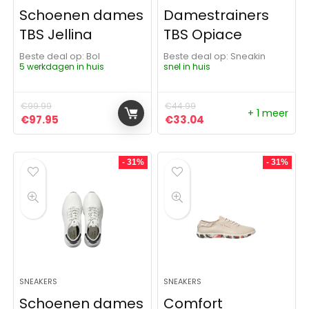
Schoenen dames
Damestrainers
TBS Jellina
TBS Opiace
Beste deal op:
Bol
Beste deal op:
Sneakin
5 werkdagen in huis
snel in huis
€
99.99
€
44.99
+ 1 meer
Oorspronkelijke prijs was: €99.99.
Huidige prijs is: €97.95.
Oorspronkelijke prijs was:
Huidige prijs is: €3
€
97.95
€
33.04
- 31%
- 31%
SNEAKERS
SNEAKERS
Schoenen dames
Comfort