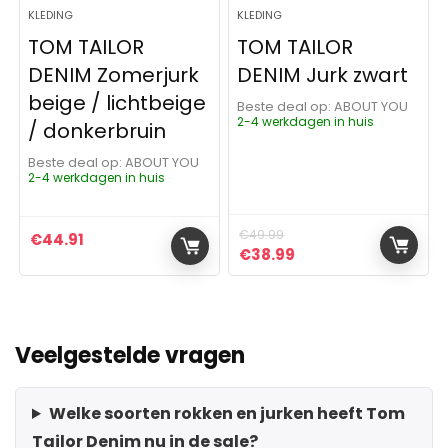
KLEDING
KLEDING
TOM TAILOR
TOM TAILOR
DENIM Zomerjurk
DENIM Jurk zwart
beige / lichtbeige
Beste deal op:
ABOUT YOU
2-4 werkdagen in huis
/ donkerbruin
Beste deal op:
ABOUT YOU
2-4 werkdagen in huis
€
49.99
€
44.91
Oorspronkelijke prijs was:
Huidige prijs is: €3
€
38.99
Veelgestelde vragen
Welke soorten rokken en jurken heeft Tom
Tailor Denim nu in de sale?