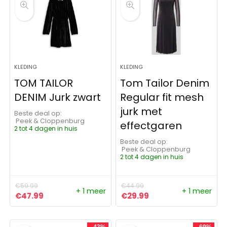
KLEDING
KLEDING
TOM TAILOR
Tom Tailor Denim
DENIM Jurk zwart
Regular fit mesh
jurk met
Beste deal op:
Peek & Cloppenburg
effectgaren
2 tot 4 dagen in huis
Beste deal op:
Peek & Cloppenburg
2 tot 4 dagen in huis
€
59.99
€
44.99
+ 1 meer
+ 1 meer
Oorspronkelijke prijs was: €59.99.
Huidige prijs is: €47.99.
Oorspronkelijke prijs was:
Huidige prijs is: €29
€
47.99
€
29.99