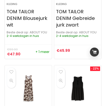
KLEDING
KLEDING
TOM TAILOR
TOM TAILOR
DENIM Blousejurk
DENIM Gebreide
wit
jurk zwart
Beste deal op:
ABOUT YOU
Beste deal op:
ABOUT YOU
2-4 werkdagen in huis
2-4 werkdagen in huis
€
59.90
€
45.99
+ 1 meer
Oorspronkelijke prijs was: €59.90.
Huidige prijs is: €47.90.
€
47.90
- 22%