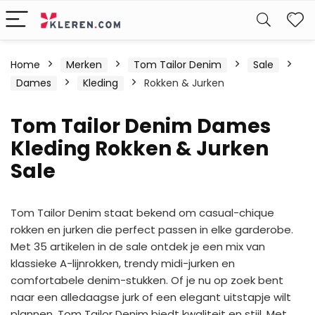
W
Home
Merken
Tom Tailor Denim
Sale
Dames
Kleding
Rokken & Jurken
Tom Tailor Denim Dames
Kleding Rokken & Jurken
Sale
Tom Tailor Denim staat bekend om casual-chique
rokken en jurken die perfect passen in elke garderobe.
Met 35 artikelen in de sale ontdek je een mix van
klassieke A-lijnrokken, trendy midi-jurken en
comfortabele denim-stukken. Of je nu op zoek bent
naar een alledaagse jurk of een elegant uitstapje wilt
plannen, Tom Tailor Denim biedt kwaliteit en stijl. Met