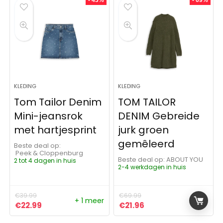
- 43%
- 69%
KLEDING
KLEDING
Tom Tailor Denim
TOM TAILOR
Mini-jeansrok
DENIM Gebreide
met hartjesprint
jurk groen
gemêleerd
Beste deal op:
Peek & Cloppenburg
Beste deal op:
ABOUT YOU
2 tot 4 dagen in huis
2-4 werkdagen in huis
€
39.99
€
69.99
+ 1 meer
Oorspronkelijke prijs was: €39.99.
Huidige prijs is: €22.99.
Oorspronkelijke prijs was:
Huidige prijs is: €21.
€
22.99
€
21.96