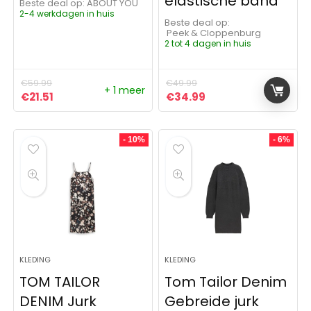
elastische band
Beste deal op:
ABOUT YOU
2-4 werkdagen in huis
Beste deal op:
Peek & Cloppenburg
2 tot 4 dagen in huis
€
59.99
€
49.99
+ 1 meer
Oorspronkelijke prijs was: €59.99.
Huidige prijs is: €21.51.
Oorspronkelijke prijs was:
Huidige prijs is: €3
€
21.51
€
34.99
- 10%
- 6%
KLEDING
KLEDING
TOM TAILOR
Tom Tailor Denim
DENIM Jurk
Gebreide jurk