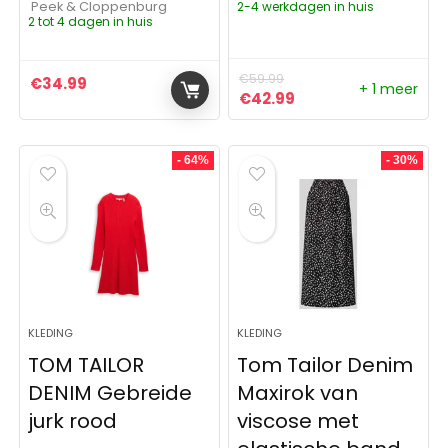
Peek & Cloppenburg
2-4 werkdagen in huis
2 tot 4 dagen in huis
€
59.99
€
34.99
+ 1 meer
Oorspronkelijke prijs was:
Huidige prijs is: €4
€
42.99
- 64%
- 30%
KLEDING
KLEDING
TOM TAILOR
Tom Tailor Denim
DENIM Gebreide
Maxirok van
jurk rood
viscose met