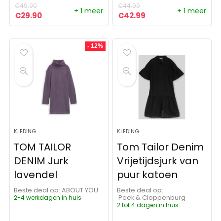
€
49.90
€
44.99
+ 1 meer
+ 1 meer
Oorspronkelijke prijs was: €49.90.
Huidige prijs is: €29.90.
Oorspronkelijke prijs was:
Huidige prijs is: €4
€
29.90
€
42.99
- 12%
KLEDING
KLEDING
TOM TAILOR
Tom Tailor Denim
DENIM Jurk
Vrijetijdsjurk van
lavendel
puur katoen
Beste deal op:
ABOUT YOU
Beste deal op:
2-4 werkdagen in huis
Peek & Cloppenburg
2 tot 4 dagen in huis