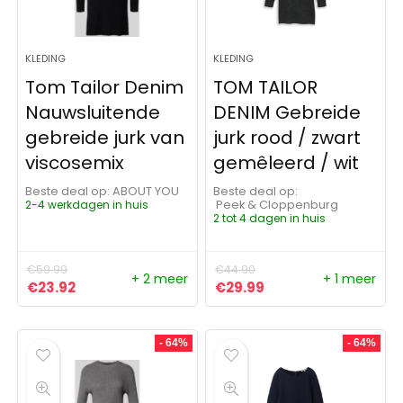
KLEDING
KLEDING
Tom Tailor Denim
TOM TAILOR
Nauwsluitende
DENIM Gebreide
gebreide jurk van
jurk rood / zwart
viscosemix
gemêleerd / wit
Beste deal op:
ABOUT YOU
Beste deal op:
2-4 werkdagen in huis
Peek & Cloppenburg
2 tot 4 dagen in huis
€
59.99
€
44.90
+ 2 meer
+ 1 meer
Oorspronkelijke prijs was: €59.99.
Huidige prijs is: €23.92.
Oorspronkelijke prijs was:
Huidige prijs is: €29
€
23.92
€
29.99
- 64%
- 64%