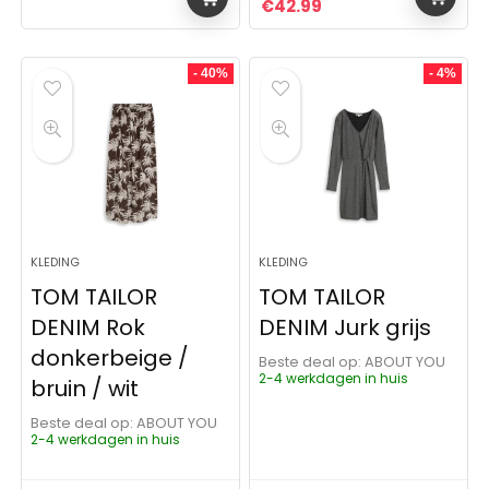
Oorspronkelijke prijs was:
Huidige prijs is: €4
€
42.99
- 40%
- 4%
KLEDING
KLEDING
TOM TAILOR
TOM TAILOR
DENIM Rok
DENIM Jurk grijs
donkerbeige /
Beste deal op:
ABOUT YOU
2-4 werkdagen in huis
bruin / wit
Beste deal op:
ABOUT YOU
2-4 werkdagen in huis