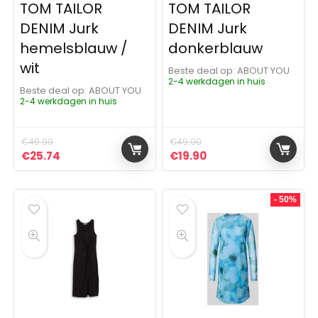
TOM TAILOR
TOM TAILOR
DENIM Jurk
DENIM Jurk
hemelsblauw /
donkerblauw
wit
Beste deal op:
ABOUT YOU
2-4 werkdagen in huis
Beste deal op:
ABOUT YOU
2-4 werkdagen in huis
€
49.90
€
49.90
Oorspronkelijke prijs was: €49.90.
Huidige prijs is: €25.74.
Oorspronkelijke prijs was:
Huidige prijs is: €19
€
25.74
€
19.90
- 50%