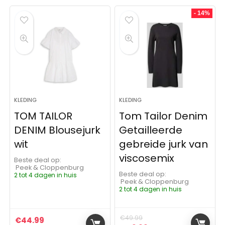
- 14%
KLEDING
KLEDING
TOM TAILOR
Tom Tailor Denim
DENIM Blousejurk
Getailleerde
wit
gebreide jurk van
viscosemix
Beste deal op:
Peek & Cloppenburg
Beste deal op:
2 tot 4 dagen in huis
Peek & Cloppenburg
2 tot 4 dagen in huis
€
49.99
€
44.99