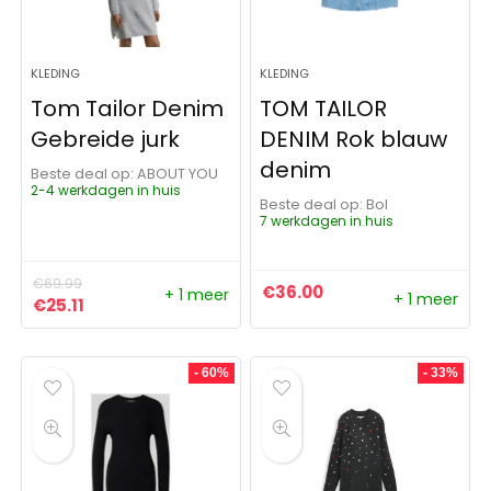
KLEDING
KLEDING
Tom Tailor Denim
TOM TAILOR
Gebreide jurk
DENIM Rok blauw
denim
Beste deal op:
ABOUT YOU
2-4 werkdagen in huis
Beste deal op:
Bol
7 werkdagen in huis
€
69.99
€
36.00
+ 1 meer
+ 1 meer
Oorspronkelijke prijs was: €69.99.
Huidige prijs is: €25.11.
€
25.11
- 60%
- 33%