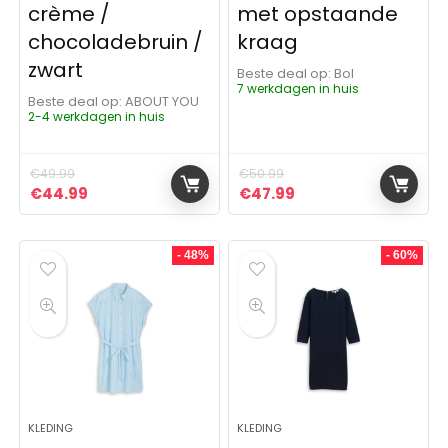
crème /
met opstaande
chocoladebruin /
kraag
zwart
Beste deal op:
Bol
7 werkdagen in huis
Beste deal op:
ABOUT YOU
2-4 werkdagen in huis
€
49.99
€
50.99
Oorspronkelijke prijs was: €49.99.
Huidige prijs is: €44.99.
Oorspronkelijke prijs was:
Huidige prijs is: €4
€
44.99
€
47.99
- 48%
- 60%
KLEDING
KLEDING