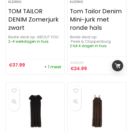
KLEDING
KLEDING
TOM TAILOR
Tom Tailor Denim
DENIM Zomerjurk
Mini-jurk met
zwart
ronde hals
Beste deal op:
ABOUT YOU
Beste deal op:
2-4 werkdagen in huis
Peek & Cloppenburg
2 tot 4 dagen in huis
€
49.99
€
37.99
+ 1 meer
Oorspronkelijke prijs was:
Huidige prijs is: €2
€
24.99