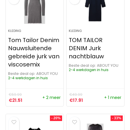
KLEDING
KLEDING
Tom Tailor Denim
TOM TAILOR
Nauwsluitende
DENIM Jurk
gebreide jurk van
nachtblauw
viscosemix
Beste deal op:
ABOUT YOU
2-4 werkdagen in huis
Beste deal op:
ABOUT YOU
2-4 werkdagen in huis
€
59.99
€
49.99
+ 2 meer
+ 1 meer
Oorspronkelijke prijs was: €59.99.
Huidige prijs is: €21.51.
Oorspronkelijke prijs was:
Huidige prijs is: €17.9
€
21.51
€
17.91
- 20%
- 33%