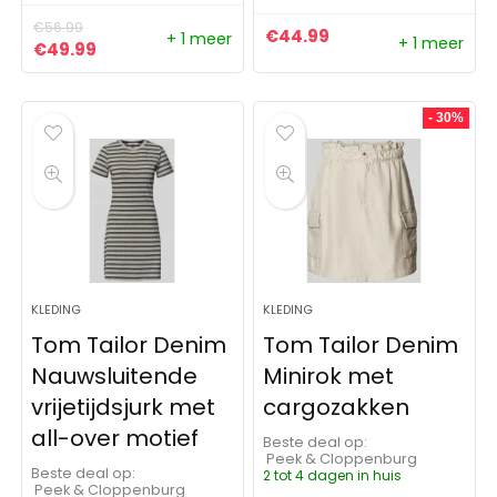
€
56.99
€
44.99
+ 1 meer
+ 1 meer
Oorspronkelijke prijs was: €56.99.
Huidige prijs is: €49.99.
€
49.99
- 30%
KLEDING
KLEDING
Tom Tailor Denim
Tom Tailor Denim
Nauwsluitende
Minirok met
vrijetijdsjurk met
cargozakken
all-over motief
Beste deal op:
Peek & Cloppenburg
Beste deal op:
2 tot 4 dagen in huis
Peek & Cloppenburg