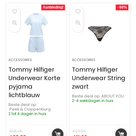
Aanbieding!
- 60%
ACCESSOIRES
ACCESSOIRES
Tommy Hilfiger
Tommy Hilfiger
Underwear Korte
Underwear String
pyjama
zwart
lichtblauw
Beste deal op:
ABOUT YOU
2-4 werkdagen in huis
Beste deal op:
Peek & Cloppenburg
2 tot 4 dagen in huis
€
55.95
€
29.90