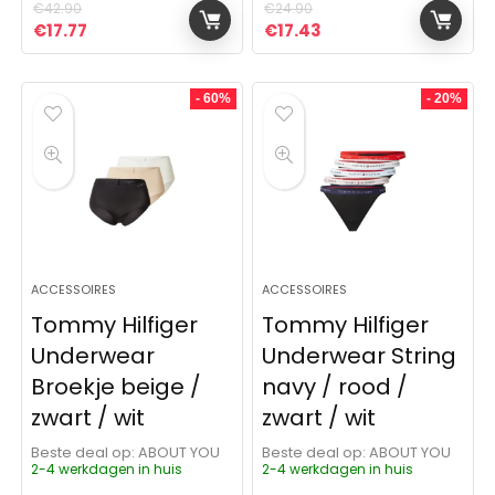
€
42.90
€
24.90
Oorspronkelijke prijs was: €42.90.
Huidige prijs is: €17.77.
Oorspronkelijke prijs was:
Huidige prijs is: €17
€
17.77
€
17.43
- 60%
- 20%
ACCESSOIRES
ACCESSOIRES
Tommy Hilfiger
Tommy Hilfiger
Underwear
Underwear String
Broekje beige /
navy / rood /
zwart / wit
zwart / wit
Beste deal op:
ABOUT YOU
Beste deal op:
ABOUT YOU
2-4 werkdagen in huis
2-4 werkdagen in huis