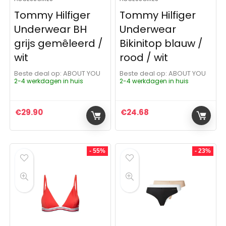
Tommy Hilfiger
Tommy Hilfiger
Underwear BH
Underwear
grijs gemêleerd /
Bikinitop blauw /
wit
rood / wit
Beste deal op:
ABOUT YOU
Beste deal op:
ABOUT YOU
2-4 werkdagen in huis
2-4 werkdagen in huis
€
29.90
€
24.68
- 55%
- 23%