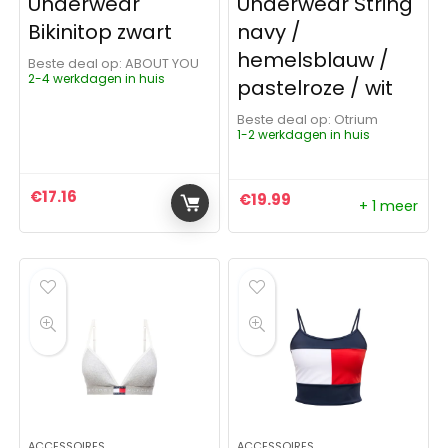
Underwear
Underwear String
Bikinitop zwart
navy /
hemelsblauw /
Beste deal op:
ABOUT YOU
2-4 werkdagen in huis
pastelroze / wit
Beste deal op:
Otrium
1-2 werkdagen in huis
€
17.16
€
19.99
+ 1 meer
ACCESSOIRES
ACCESSOIRES