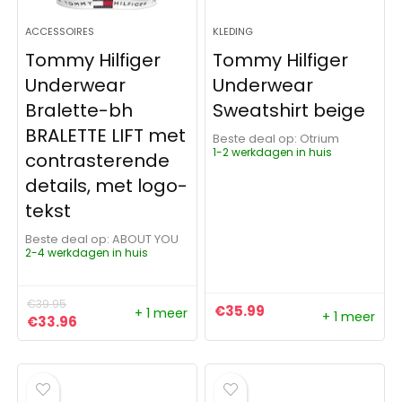
ACCESSOIRES
KLEDING
Tommy Hilfiger
Tommy Hilfiger
Underwear
Underwear
Bralette-bh
Sweatshirt beige
BRALETTE LIFT met
Beste deal op:
Otrium
1-2 werkdagen in huis
contrasterende
details, met logo-
tekst
Beste deal op:
ABOUT YOU
2-4 werkdagen in huis
€
39.95
€
35.99
+ 1 meer
+ 1 meer
Oorspronkelijke prijs was: €39.95.
Huidige prijs is: €33.96.
€
33.96