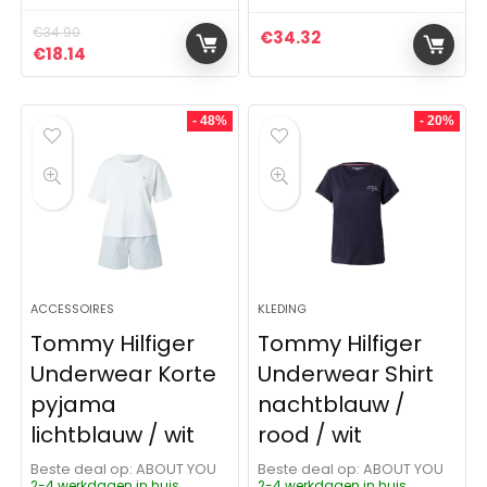
€
34.90
€
34.32
Oorspronkelijke prijs was: €34.90.
Huidige prijs is: €18.14.
€
18.14
- 48%
- 20%
ACCESSOIRES
KLEDING
Tommy Hilfiger
Tommy Hilfiger
Underwear Korte
Underwear Shirt
pyjama
nachtblauw /
lichtblauw / wit
rood / wit
Beste deal op:
ABOUT YOU
Beste deal op:
ABOUT YOU
2-4 werkdagen in huis
2-4 werkdagen in huis