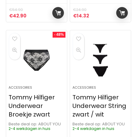
€
54.90
€
24.90
Oorspronkelijke prijs was: €54.90.
Huidige prijs is: €42.90.
Oorspronkelijke prijs was:
Huidige prijs is: €14
€
42.90
€
14.32
- 48%
ACCESSOIRES
ACCESSOIRES
Tommy Hilfiger
Tommy Hilfiger
Underwear
Underwear String
Broekje zwart
zwart / wit
Beste deal op:
ABOUT YOU
Beste deal op:
ABOUT YOU
2-4 werkdagen in huis
2-4 werkdagen in huis