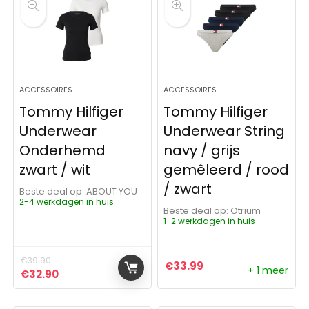
ACCESSOIRES
ACCESSOIRES
Tommy Hilfiger
Tommy Hilfiger
Underwear
Underwear String
Onderhemd
navy / grijs
zwart / wit
gemêleerd / rood
/ zwart
Beste deal op:
ABOUT YOU
2-4 werkdagen in huis
Beste deal op:
Otrium
1-2 werkdagen in huis
€
39.90
€
33.99
+ 1 meer
Oorspronkelijke prijs was: €39.90.
Huidige prijs is: €32.90.
€
32.90