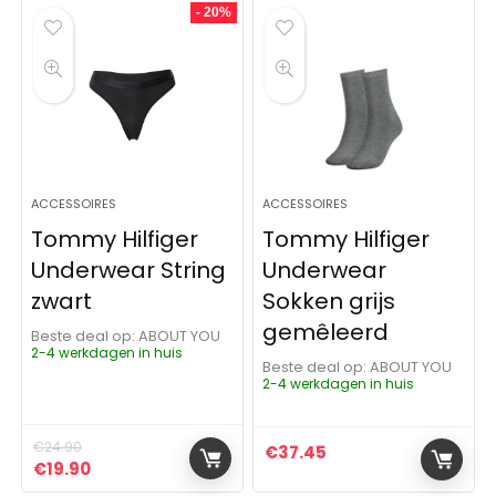
- 20%
ACCESSOIRES
ACCESSOIRES
Tommy Hilfiger
Tommy Hilfiger
Underwear String
Underwear
zwart
Sokken grijs
gemêleerd
Beste deal op:
ABOUT YOU
2-4 werkdagen in huis
Beste deal op:
ABOUT YOU
2-4 werkdagen in huis
€
24.90
€
37.45
Oorspronkelijke prijs was: €24.90.
Huidige prijs is: €19.90.
€
19.90