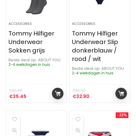
ACCESSOIRES
ACCESSOIRES
Tommy Hilfiger
Tommy Hilfiger
Underwear
Underwear Slip
Sokken grijs
donkerblauw /
rood / wit
Beste deal op:
ABOUT YOU
2-4 werkdagen in huis
Beste deal op:
ABOUT YOU
2-4 werkdagen in huis
€
33.45
€
32.90
Oorspronkelijke prijs was: €33.45.
Huidige prijs is: €35.45.
Oorspronkelijke prijs was:
Huidige prijs is: €32
€
35.45
€
32.90
- 22%