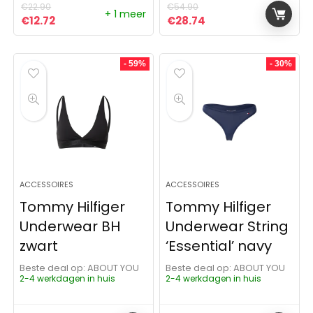
€
22.90
€
54.90
+ 1 meer
Oorspronkelijke prijs was: €22.90.
Huidige prijs is: €12.72.
Oorspronkelijke prijs was:
Huidige prijs is: €28
€
12.72
€
28.74
- 59%
- 30%
ACCESSOIRES
ACCESSOIRES
Tommy Hilfiger
Tommy Hilfiger
Underwear BH
Underwear String
zwart
‘Essential’ navy
Beste deal op:
ABOUT YOU
Beste deal op:
ABOUT YOU
2-4 werkdagen in huis
2-4 werkdagen in huis