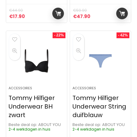
€
44.90
€
59.90
Oorspronkelijke prijs was: €44.90.
Huidige prijs is: €17.90.
Oorspronkelijke prijs was:
Huidige prijs is: €4
€
17.90
€
47.90
- 22%
- 42%
ACCESSOIRES
ACCESSOIRES
Tommy Hilfiger
Tommy Hilfiger
Underwear BH
Underwear String
zwart
duifblauw
Beste deal op:
ABOUT YOU
Beste deal op:
ABOUT YOU
2-4 werkdagen in huis
2-4 werkdagen in huis