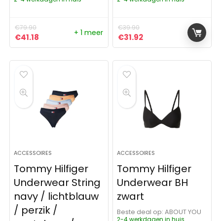
€
79.90
€
39.90
+ 1 meer
Oorspronkelijke prijs was: €79.90.
Huidige prijs is: €41.18.
Oorspronkelijke prijs was:
Huidige prijs is: €31.
€
41.18
€
31.92
ACCESSOIRES
ACCESSOIRES
Tommy Hilfiger
Tommy Hilfiger
Underwear String
Underwear BH
navy / lichtblauw
zwart
/ perzik /
Beste deal op:
ABOUT YOU
2-4 werkdagen in huis