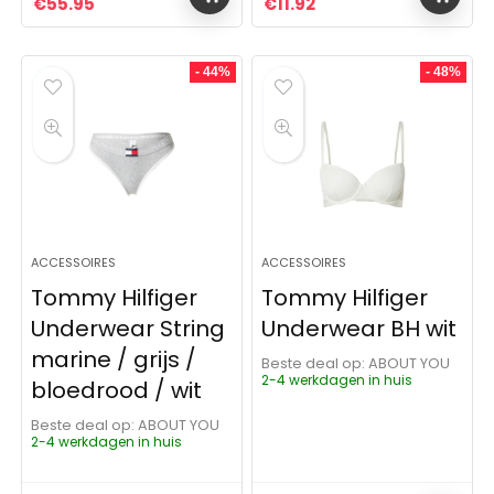
Oorspronkelijke prijs was: €55.95.
Huidige prijs is: €55.95.
Oorspronkelijke prijs was:
Huidige prijs is: €11.9
€
55.95
€
11.92
- 44%
- 48%
ACCESSOIRES
ACCESSOIRES
Tommy Hilfiger
Tommy Hilfiger
Underwear String
Underwear BH wit
marine / grijs /
Beste deal op:
ABOUT YOU
2-4 werkdagen in huis
bloedrood / wit
Beste deal op:
ABOUT YOU
2-4 werkdagen in huis