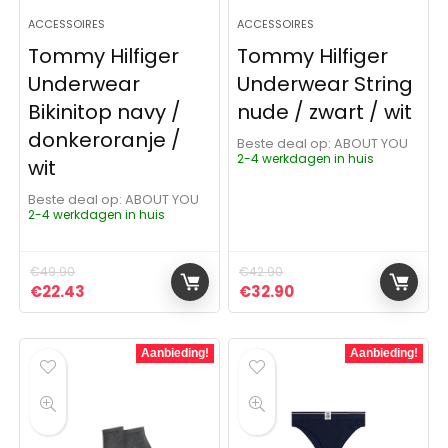
ACCESSOIRES
ACCESSOIRES
Tommy Hilfiger
Tommy Hilfiger
Underwear
Underwear String
Bikinitop navy /
nude / zwart / wit
donkeroranje /
Beste deal op:
ABOUT YOU
2-4 werkdagen in huis
wit
Beste deal op:
ABOUT YOU
2-4 werkdagen in huis
€
49.90
€
42.90
Oorspronkelijke prijs was: €49.90.
Huidige prijs is: €22.43.
Oorspronkelijke prijs was:
Huidige prijs is: €32
€
22.43
€
32.90
Aanbieding!
Aanbieding!