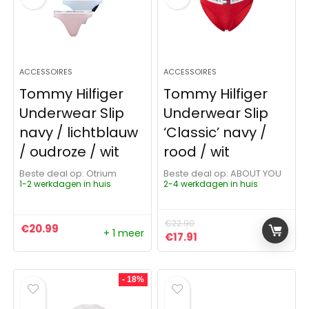
ACCESSOIRES
ACCESSOIRES
Tommy Hilfiger
Tommy Hilfiger
Underwear Slip
Underwear Slip
navy / lichtblauw
‘Classic’ navy /
/ oudroze / wit
rood / wit
Beste deal op:
Otrium
Beste deal op:
ABOUT YOU
1-2 werkdagen in huis
2-4 werkdagen in huis
€
22.90
€
20.99
+ 1 meer
Oorspronkelijke prijs was:
Huidige prijs is: €17.9
€
17.91
- 18%