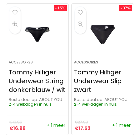
- 15%
- 37%
ACCESSOIRES
ACCESSOIRES
Tommy Hilfiger
Tommy Hilfiger
Underwear String
Underwear Slip
donkerblauw / wit
zwart
Beste deal op:
ABOUT YOU
Beste deal op:
ABOUT YOU
2-4 werkdagen in huis
2-4 werkdagen in huis
€
19.95
€
27.90
+ 1 meer
+ 1 meer
Oorspronkelijke prijs was: €19.95.
Huidige prijs is: €16.96.
Oorspronkelijke prijs was:
Huidige prijs is: €17.
€
16.96
€
17.52