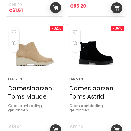
€
95.00
€
85.20
Oorspronkelijke prijs was: €95.00.
Huidige prijs is: €61.51.
€
61.51
- 32%
- 36%
LAARZEN
LAARZEN
Dameslaarzen
Dameslaarzen
Toms Maude
Toms Astrid
Geen aanbieding
Geen aanbieding
gevonden
gevonden
€
121.00
€
110.00