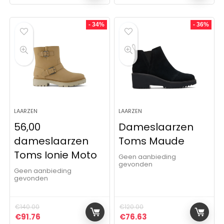
- 34%
- 36%
LAARZEN
LAARZEN
56,00
Dameslaarzen
dameslaarzen
Toms Maude
Toms Ionie Moto
Geen aanbieding
gevonden
Geen aanbieding
gevonden
€
140.00
€
120.00
Oorspronkelijke prijs was: €140.00.
Huidige prijs is: €91.76.
Oorspronkelijke prijs was:
Huidige prijs is: €76
€
91.76
€
76.63