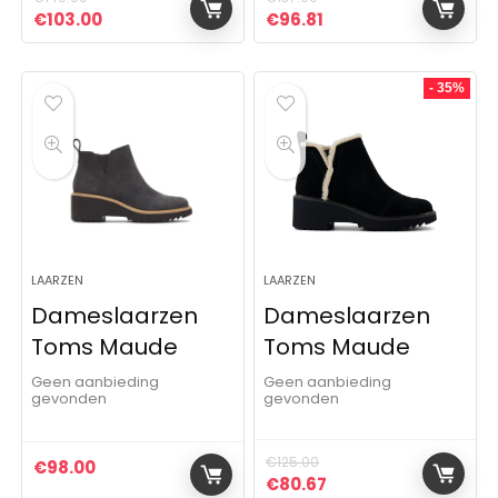
Oorspronkelijke prijs was: €140.00.
Huidige prijs is: €103.00.
Oorspronkelijke prijs was:
Huidige prijs is: €96
€
103.00
€
96.81
- 35%
LAARZEN
LAARZEN
Dameslaarzen
Dameslaarzen
Toms Maude
Toms Maude
Geen aanbieding
Geen aanbieding
gevonden
gevonden
€
125.00
€
98.00
Oorspronkelijke prijs was:
Huidige prijs is: €80
€
80.67