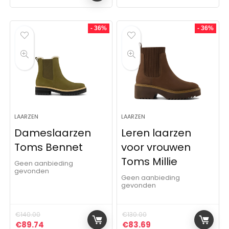
- 36%
- 36%
LAARZEN
LAARZEN
Dameslaarzen
Leren laarzen
Toms Bennet
voor vrouwen
Toms Millie
Geen aanbieding
gevonden
Geen aanbieding
gevonden
€
140.00
€
130.00
Oorspronkelijke prijs was: €140.00.
Huidige prijs is: €89.74.
Oorspronkelijke prijs was:
Huidige prijs is: €8
€
89.74
€
83.69