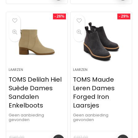
- 26%
- 29%
LAARZEN
LAARZEN
TOMS Delilah Hiel
TOMS Maude
Suède Dames
Leren Dames
Sandalen
Forged Iron
Enkelboots
Laarsjes
Geen aanbieding
Geen aanbieding
gevonden
gevonden
€
140.00
€
137.00