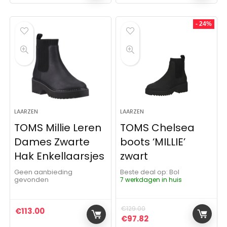
- 24%
LAARZEN
LAARZEN
TOMS Millie Leren
TOMS Chelsea
Dames Zwarte
boots ‘MILLIE’
Hak Enkellaarsjes
zwart
Geen aanbieding
Beste deal op:
Bol
gevonden
7 werkdagen in huis
€
129.00
€
113.00
Oorspronkelijke prijs was:
Huidige prijs is: €97
€
97.82