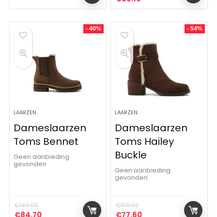
- 40%
- 54%
LAARZEN
LAARZEN
Dameslaarzen
Dameslaarzen
Toms Bennet
Toms Hailey
Buckle
Geen aanbieding
gevonden
Geen aanbieding
gevonden
€
140.00
€
170.00
Oorspronkelijke prijs was: €140.00.
Huidige prijs is: €84.70.
Oorspronkelijke prijs was:
Huidige prijs is: €77
€
84.70
€
77.60