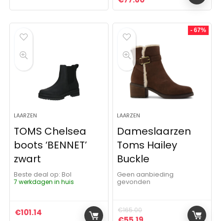
- 67%
LAARZEN
LAARZEN
TOMS Chelsea
Dameslaarzen
boots ‘BENNET’
Toms Hailey
zwart
Buckle
Beste deal op:
Bol
Geen aanbieding
7 werkdagen in huis
gevonden
€
165.00
€
101.14
Oorspronkelijke prijs was:
Huidige prijs is: €55
€
55.19