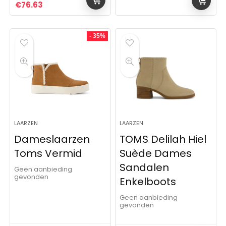
Oorspronkelijke prijs was: €120.00.
Huidige prijs is: €76.63.
€
76.63
- 35%
LAARZEN
LAARZEN
Dameslaarzen
TOMS Delilah Hiel
Toms Vermid
Suède Dames
Sandalen
Geen aanbieding
gevonden
Enkelboots
Geen aanbieding
gevonden