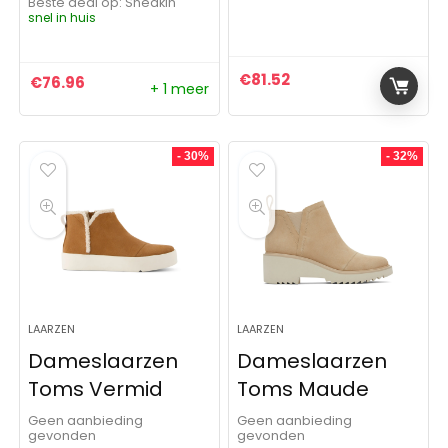
Beste deal op:
Sneakin
snel in huis
€
81.52
€
76.96
+ 1 meer
- 30%
- 32%
LAARZEN
LAARZEN
Dameslaarzen
Dameslaarzen
Toms Vermid
Toms Maude
Geen aanbieding
Geen aanbieding
gevonden
gevonden