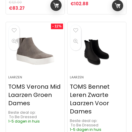
€
121.00
€
102.88
Oorspronkelijke prijs was: €121.00.
Huidige prijs is: €83.27.
€
83.27
- 11%
LAARZEN
LAARZEN
TOMS Verona Mid
TOMS Bennet
Laarzen Groen
Leren Zwarte
Dames
Laarzen Voor
Dames
Beste deal op:
To Be Dressed
Beste deal op:
1-5 dagen in huis
To Be Dressed
1-5 dagen in huis