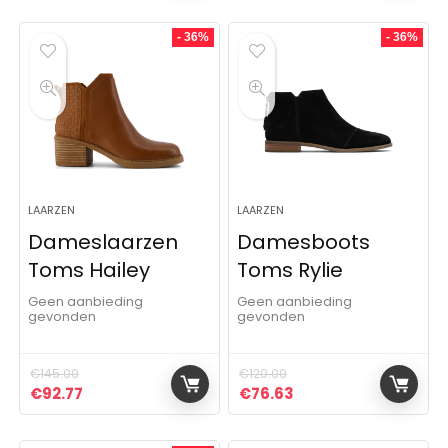
- 36%
- 36%
LAARZEN
LAARZEN
Dameslaarzen
Damesboots
Toms Hailey
Toms Rylie
Geen aanbieding
Geen aanbieding
gevonden
gevonden
€
145.00
€
120.00
Oorspronkelijke prijs was: €145.00.
Huidige prijs is: €92.77.
Oorspronkelijke prijs was:
Huidige prijs is: €76
€
92.77
€
76.63