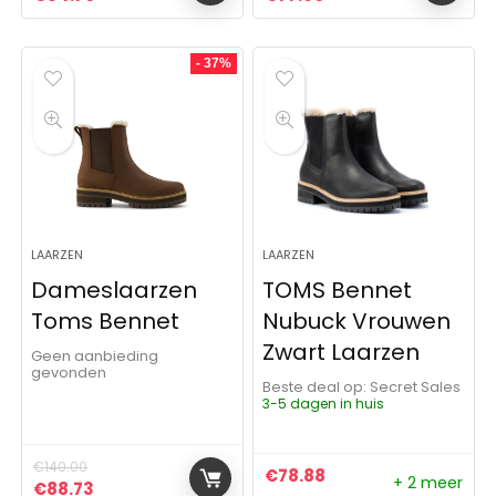
- 37%
LAARZEN
LAARZEN
Dameslaarzen
TOMS Bennet
Toms Bennet
Nubuck Vrouwen
Zwart Laarzen
Geen aanbieding
gevonden
Beste deal op:
Secret Sales
3-5 dagen in huis
€
140.00
€
78.88
+ 2 meer
Oorspronkelijke prijs was: €140.00.
Huidige prijs is: €88.73.
€
88.73