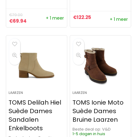
€
79.00
€
122.25
+ 1 meer
+ 1 meer
Oorspronkelijke prijs was: €79.00.
Huidige prijs is: €69.94.
€
69.94
LAARZEN
LAARZEN
TOMS Delilah Hiel
TOMS Ionie Moto
Suède Dames
Suède Dames
Sandalen
Bruine Laarzen
Enkelboots
Beste deal op:
V&D
1-5 dagen in huis