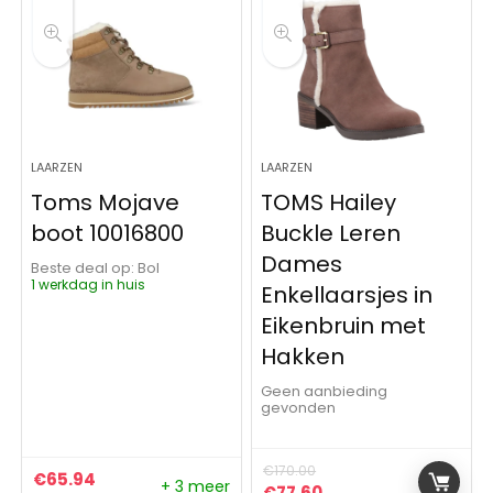
LAARZEN
LAARZEN
Toms Mojave
TOMS Hailey
boot 10016800
Buckle Leren
Dames
Beste deal op:
Bol
1 werkdag in huis
Enkellaarsjes in
Eikenbruin met
Hakken
Geen aanbieding
gevonden
€
170.00
€
65.94
+ 3 meer
Oorspronkelijke prijs was:
Huidige prijs is: €77
€
77.60