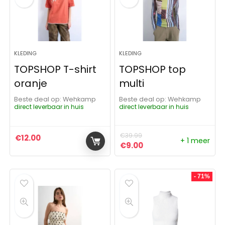
KLEDING
KLEDING
TOPSHOP T-shirt
TOPSHOP top
oranje
multi
Beste deal op:
Wehkamp
Beste deal op:
Wehkamp
direct leverbaar in huis
direct leverbaar in huis
€
39.99
€
12.00
+ 1 meer
Oorspronkelijke prijs was:
Huidige prijs is: €9.0
€
9.00
- 71%