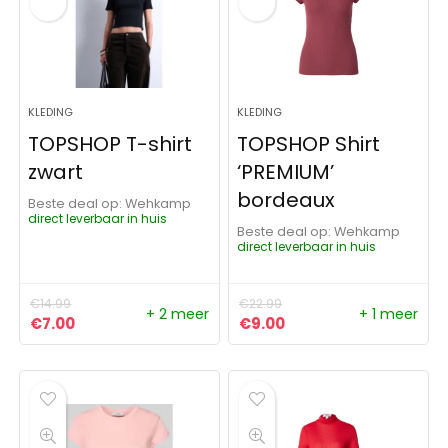
KLEDING
KLEDING
TOPSHOP T-shirt
TOPSHOP Shirt
zwart
‘PREMIUM’
bordeaux
Beste deal op:
Wehkamp
direct leverbaar in huis
Beste deal op:
Wehkamp
direct leverbaar in huis
€
14.99
€
22.99
+ 2 meer
+ 1 meer
Oorspronkelijke prijs was: €14.99.
Huidige prijs is: €7.00.
Oorspronkelijke prijs was:
Huidige prijs is: €9.0
€
7.00
€
9.00