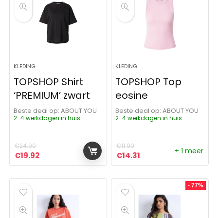
KLEDING
KLEDING
TOPSHOP Shirt
TOPSHOP Top
‘PREMIUM’ zwart
eosine
Beste deal op:
ABOUT YOU
Beste deal op:
ABOUT YOU
2-4 werkdagen in huis
2-4 werkdagen in huis
€
24.90
€
11.90
+ 1 meer
Oorspronkelijke prijs was: €24.90.
Huidige prijs is: €19.92.
Oorspronkelijke prijs was: 
Huidige prijs is: €14.
€
19.92
€
14.31
- 77%