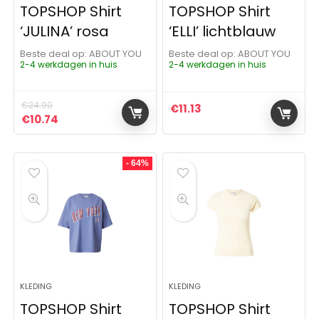
TOPSHOP Shirt
TOPSHOP Shirt
‘JULINA’ rosa
‘ELLI’ lichtblauw
Beste deal op:
ABOUT YOU
Beste deal op:
ABOUT YOU
2-4 werkdagen in huis
2-4 werkdagen in huis
€
24.90
€
11.13
Oorspronkelijke prijs was: €24.90.
Huidige prijs is: €10.74.
€
10.74
- 64%
KLEDING
KLEDING
TOPSHOP Shirt
TOPSHOP Shirt