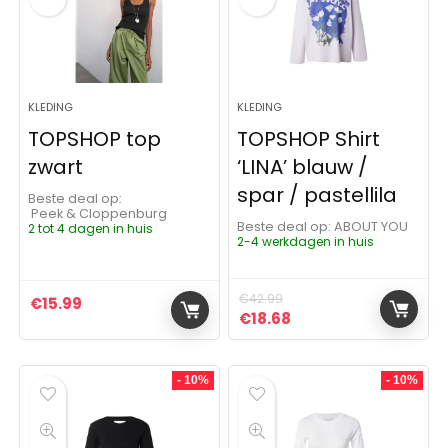
KLEDING
KLEDING
TOPSHOP top
TOPSHOP Shirt
zwart
‘LINA’ blauw /
spar / pastellila
Beste deal op:
Peek & Cloppenburg
Beste deal op:
ABOUT YOU
2 tot 4 dagen in huis
2-4 werkdagen in huis
€
42.99
€
15.99
Oorspronkelijke prijs was:
Huidige prijs is: €18
€
18.68
- 10%
- 10%