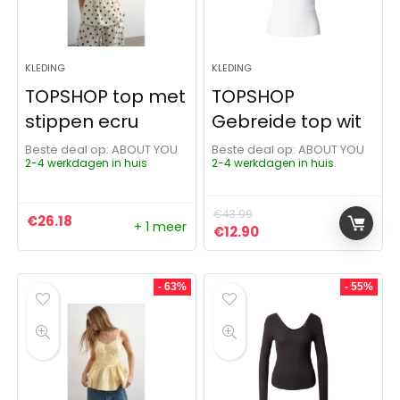
KLEDING
KLEDING
TOPSHOP top met
TOPSHOP
stippen ecru
Gebreide top wit
Beste deal op:
ABOUT YOU
Beste deal op:
ABOUT YOU
2-4 werkdagen in huis
2-4 werkdagen in huis
€
43.99
€
26.18
+ 1 meer
Oorspronkelijke prijs was:
Huidige prijs is: €12.
€
12.90
- 63%
- 55%