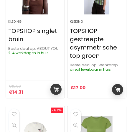
KLEDING
KLEDING
TOPSHOP singlet
TOPSHOP
bruin
gestreepte
asymmetrische
Beste deal op:
ABOUT YOU
2-4 werkdagen in huis
top groen
Beste deal op:
Wehkamp
direct leverbaar in huis
€
15.90
€
17.00
Oorspronkelijke prijs was: €15.90.
Huidige prijs is: €14.31.
€
14.31
- 63%