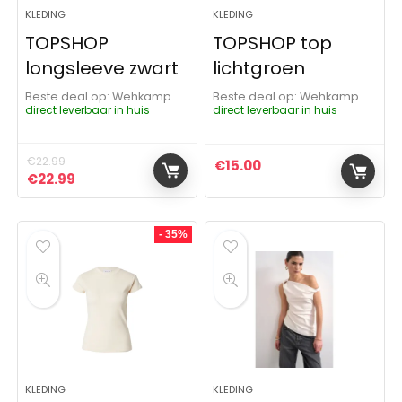
KLEDING
KLEDING
TOPSHOP
TOPSHOP top
longsleeve zwart
lichtgroen
Beste deal op:
Wehkamp
Beste deal op:
Wehkamp
direct leverbaar in huis
direct leverbaar in huis
€
22.99
€
15.00
Oorspronkelijke prijs was: €22.99.
Huidige prijs is: €22.99.
€
22.99
- 35%
KLEDING
KLEDING