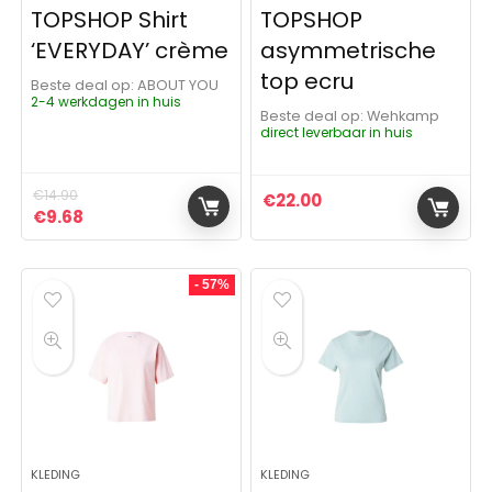
TOPSHOP Shirt
TOPSHOP
‘EVERYDAY’ crème
asymmetrische
top ecru
Beste deal op:
ABOUT YOU
2-4 werkdagen in huis
Beste deal op:
Wehkamp
direct leverbaar in huis
€
14.90
€
22.00
Oorspronkelijke prijs was: €14.90.
Huidige prijs is: €9.68.
€
9.68
- 57%
KLEDING
KLEDING