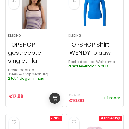
KLEDING
KLEDING
TOPSHOP
TOPSHOP Shirt
gestreepte
‘WENDY’ blauw
singlet lila
Beste deal op:
Wehkamp
direct leverbaar in huis
Beste deal op:
Peek & Cloppenburg
2 tot 4 dagen in huis
€
24.99
€
17.99
+ 1 meer
Oorspronkelijke prijs was:
Huidige prijs is: €10
€
10.00
- 20%
Aanbieding!