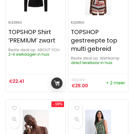
KLEDING
KLEDING
TOPSHOP Shirt
TOPSHOP
‘PREMIUM’ zwart
gestreepte top
multi gebreid
Beste deal op:
ABOUT YOU
2-4 werkdagen in huis
Beste deal op:
Wehkamp
direct leverbaar in huis
€
52.99
€
22.41
+ 2 meer
Oorspronkelijke prijs was:
Huidige prijs is: €25
€
25.00
- 10%