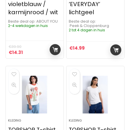
violetblauw /
‘EVERYDAY’
karmijnrood / wit
lichtgeel
Beste deal op:
ABOUT YOU
Beste deal op:
2-4 werkdagen in huis
Peek & Cloppenburg
2 tot 4 dagen in huis
€
39.90
€
14.99
Oorspronkelijke prijs was: €39.90.
Huidige prijs is: €14.31.
€
14.31
KLEDING
KLEDING
TOPSHOP T-shirt
TOPSHOP T-shirt