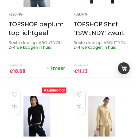
KLEDING
KLEDING
TOPSHOP peplum
TOPSHOP Shirt
top lichtgeel
‘TSWENDY’ zwart
Beste deal op:
ABOUT YOU
Beste deal op:
ABOUT YOU
2-4 werkdagen in huis
2-4 werkdagen in huis
€
49.90
€
24.99
+ 1 meer
Oorspronkelijke prijs was: €49.90.
Huidige prijs is: €18.68.
Oorspronkelijke prijs was:
Huidige prijs is: €11.13
€
18.68
€
11.13
Aanbieding!