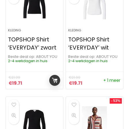
KLEDING
KLEDING
TOPSHOP Shirt
TOPSHOP Shirt
‘EVERYDAY’ zwart
‘EVERYDAY’ wit
Beste deal op:
ABOUT YOU
Beste deal op:
ABOUT YOU
2-4 werkdagen in huis
2-4 werkdagen in huis
€
21.99
€
21.90
+ 1 meer
Oorspronkelijke prijs was: €21.99.
Huidige prijs is: €19.71.
Oorspronkelijke prijs was:
Huidige prijs is: €19.7
€
19.71
€
19.71
- 53%