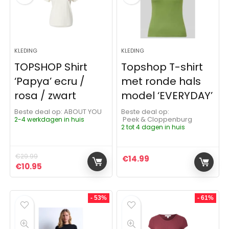
KLEDING
KLEDING
TOPSHOP Shirt
Topshop T-shirt
‘Papya’ ecru /
met ronde hals
rosa / zwart
model ‘EVERYDAY’
Beste deal op:
ABOUT YOU
Beste deal op:
2-4 werkdagen in huis
Peek & Cloppenburg
2 tot 4 dagen in huis
€
29.99
€
14.99
Oorspronkelijke prijs was: €29.99.
Huidige prijs is: €10.95.
€
10.95
- 53%
- 61%