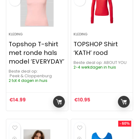
KLEDING
KLEDING
Topshop T-shirt
TOPSHOP Shirt
met ronde hals
‘KATH’ rood
model ‘EVERYDAY’
Beste deal op:
ABOUT YOU
2-4 werkdagen in huis
Beste deal op:
Peek & Cloppenburg
2 tot 4 dagen in huis
€
14.99
€
10.95
- 60%