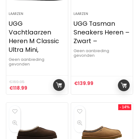
LAARZEN
LAARZEN
UGG
UGG Tasman
Vachtlaarzen
Sneakers Heren –
Heren M Classic
Zwart –
Ultra Mini,
Geen aanbieding
gevonden
Geen aanbieding
gevonden
€
169.95
€
139.99
Oorspronkelijke prijs was: €169.95.
Huidige prijs is: €118.99.
€
118.99
- 14%