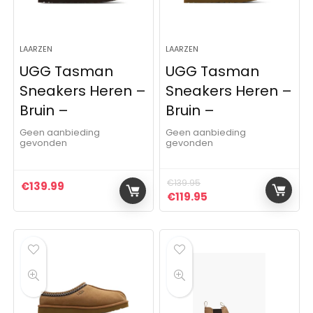
LAARZEN
LAARZEN
UGG Tasman
UGG Tasman
Sneakers Heren –
Sneakers Heren –
Bruin –
Bruin –
Geen aanbieding
Geen aanbieding
gevonden
gevonden
€
139.95
€
139.99
Oorspronkelijke prijs was:
Huidige prijs is: €11
€
119.95