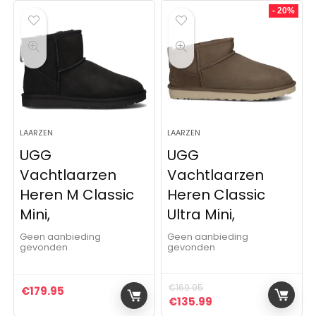
- 20%
LAARZEN
LAARZEN
UGG
UGG
Vachtlaarzen
Vachtlaarzen
Heren M Classic
Heren Classic
Mini,
Ultra Mini,
Geen aanbieding
Geen aanbieding
gevonden
gevonden
€
169.95
€
179.95
Oorspronkelijke prijs was:
Huidige prijs is: €1
€
135.99