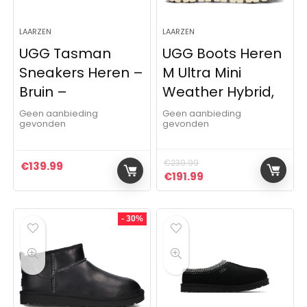
LAARZEN
LAARZEN
UGG Tasman
UGG Boots Heren
Sneakers Heren –
M Ultra Mini
Bruin –
Weather Hybrid,
Geen aanbieding
Geen aanbieding
gevonden
gevonden
€
239.99
€
139.99
Oorspronkelijke prijs was:
Huidige prijs is: €19
€
191.99
- 30%