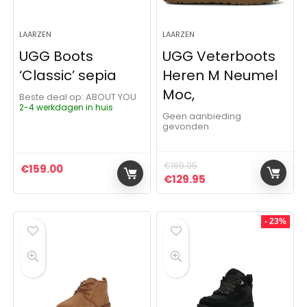
LAARZEN
LAARZEN
UGG Boots
UGG Veterboots
‘Classic’ sepia
Heren M Neumel
Moc,
Beste deal op:
ABOUT YOU
2-4 werkdagen in huis
Geen aanbieding
gevonden
€
169.95
€
159.00
Oorspronkelijke prijs was:
Huidige prijs is: €1
€
129.95
- 23%