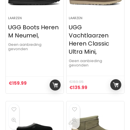
LAARZEN
LAARZEN
UGG Boots Heren
UGG
M Neumel,
Vachtlaarzen
Heren Classic
Geen aanbieding
gevonden
Ultra Mini,
Geen aanbieding
gevonden
€
169.95
€
159.99
Oorspronkelijke prijs was:
Huidige prijs is: €1
€
135.99