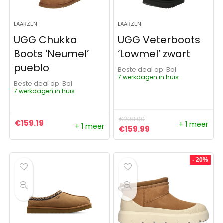
LAARZEN
LAARZEN
UGG Chukka
UGG Veterboots
Boots ‘Neumel’
‘Lowmel’ zwart
pueblo
Beste deal op:
Bol
7 werkdagen in huis
Beste deal op:
Bol
7 werkdagen in huis
€
208.00
€
159.19
+ 1 meer
+ 1 meer
Oorspronkelijke prijs was:
Huidige prijs is: €1
€
159.99
- 20%