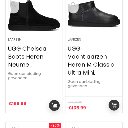
LAARZEN
LAARZEN
UGG Chelsea
UGG
Boots Heren
Vachtlaarzen
Neumel,
Heren M Classic
Ultra Mini,
Geen aanbieding
gevonden
Geen aanbieding
gevonden
€
169.95
€
159.99
Oorspronkelijke prijs was:
Huidige prijs is: €1
€
135.99
- 20%