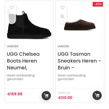
- 21%
LAARZEN
LAARZEN
UGG Chelsea
UGG Tasman
Boots Heren
Sneakers Heren –
Neumel,
Bruin –
Geen aanbieding
Geen aanbieding
gevonden
gevonden
€
139.99
€
159.99
Oorspronkelijke prijs was:
Huidige prijs is: €11
€
110.00