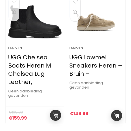
LAARZEN
LAARZEN
UGG Chelsea
UGG Lowmel
Boots Heren M
Sneakers Heren –
Chelsea Lug
Bruin –
Leather,
Geen aanbieding
gevonden
Geen aanbieding
gevonden
€
199.99
€
149.99
Oorspronkelijke prijs was: €199.99.
Huidige prijs is: €159.99.
€
159.99