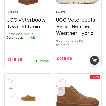
LAARZEN
LAARZEN
UGG Veterboots
UGG Veterboots
‘Lowmel’ bruin
Heren Neumel
Weather Hybrid,
Beste deal op:
Bol
2 werkdagen in huis
Geen aanbieding
gevonden
€
239.99
€
149.99
+ 1 meer
- 24%