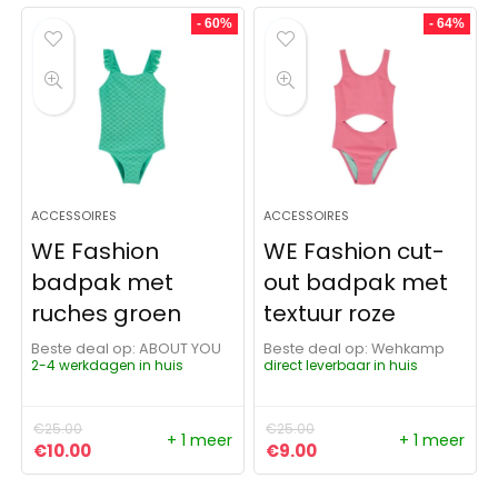
- 60%
- 64%
ACCESSOIRES
ACCESSOIRES
WE Fashion
WE Fashion cut-
badpak met
out badpak met
ruches groen
textuur roze
Beste deal op:
ABOUT YOU
Beste deal op:
Wehkamp
2-4 werkdagen in huis
direct leverbaar in huis
€
25.00
€
25.00
+ 1 meer
+ 1 meer
Oorspronkelijke prijs was: €25.00.
Huidige prijs is: €10.00.
Oorspronkelijke prijs was:
Huidige prijs is: €9.0
€
10.00
€
9.00