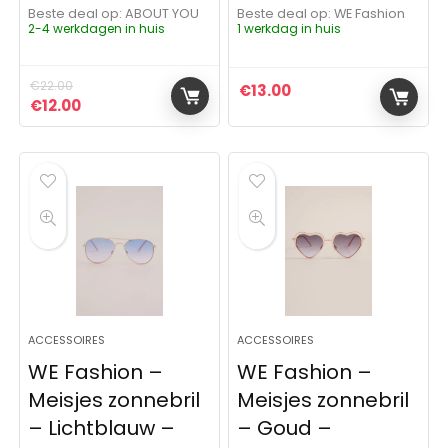
Beste deal op:
ABOUT YOU
Beste deal op:
WE Fashion
2-4 werkdagen in huis
1 werkdag in huis
€
22.00
€
13.00
Oorspronkelijke prijs was: €22.00.
Huidige prijs is: €12.00.
€
12.00
ACCESSOIRES
ACCESSOIRES
WE Fashion –
WE Fashion –
Meisjes zonnebril
Meisjes zonnebril
– Lichtblauw –
– Goud –