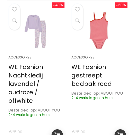
- 40%
- 60%
ACCESSOIRES
ACCESSOIRES
WE Fashion
WE Fashion
Nachtkledij
gestreept
lavendel /
badpak rood
oudroze /
Beste deal op:
ABOUT YOU
2-4 werkdagen in huis
offwhite
Beste deal op:
ABOUT YOU
2-4 werkdagen in huis
€
25.00
€
25.00