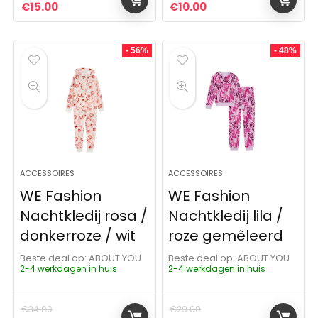
Oorspronkelijke prijs was: €25.00.
Huidige prijs is: €15.00.
Oorspronkelijke prijs was:
Huidige prijs is: €10
€
15.00
€
10.00
- 56%
- 48%
ACCESSOIRES
ACCESSOIRES
WE Fashion
WE Fashion
Nachtkledij rosa /
Nachtkledij lila /
donkerroze / wit
roze gemêleerd
Beste deal op:
ABOUT YOU
Beste deal op:
ABOUT YOU
2-4 werkdagen in huis
2-4 werkdagen in huis
€
34.00
€
29.00