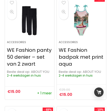
ACCESSOIRES
ACCESSOIRES
WE Fashion panty
WE Fashion
50 denier – set
badpak met print
van 2 zwart
aqua
Beste deal op:
ABOUT YOU
Beste deal op:
ABOUT YOU
2-4 werkdagen in huis
2-4 werkdagen in huis
€
25.00
€
15.00
+ 1 meer
Oorspronkelijke prijs was:
Huidige prijs is: €15
€
15.00
- 48%
- 10%