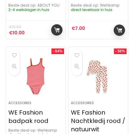
Beste deal op:
ABOUT YOU
Beste deal op:
Wehkamp
2-4 werkdagen in huis
direct leverbaar in huis
€
19.00
€
7.00
Oorspronkelijke prijs was: €19.00.
Huidige prijs is: €10.00.
€
10.00
- 64%
- 56%
ACCESSOIRES
ACCESSOIRES
WE Fashion
WE Fashion
badpak rood
Nachtkledij rood /
natuurwit
Beste deal op:
Wehkamp