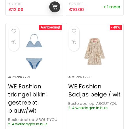
€
29.00
€
25.00
+ 1 meer
Oorspronkelijke prijs was: €29.00.
Huidige prijs is: €12.00.
Oorspronkelijke prijs was:
Huidige prijs is: €10
€
12.00
€
10.00
Aanbieding!
- 48%
ACCESSOIRES
ACCESSOIRES
WE Fashion
WE Fashion
triangel bikini
Badjas beige / wit
gestreept
Beste deal op:
ABOUT YOU
2-4 werkdagen in huis
blauw/wit
Beste deal op:
ABOUT YOU
2-4 werkdagen in huis