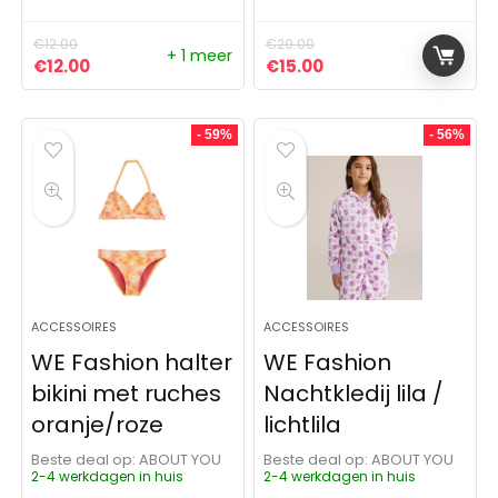
€
12.00
€
29.00
+ 1 meer
Oorspronkelijke prijs was: €12.00.
Huidige prijs is: €12.00.
Oorspronkelijke prijs was:
Huidige prijs is: €15
€
12.00
€
15.00
- 59%
- 56%
ACCESSOIRES
ACCESSOIRES
WE Fashion halter
WE Fashion
bikini met ruches
Nachtkledij lila /
oranje/roze
lichtlila
Beste deal op:
ABOUT YOU
Beste deal op:
ABOUT YOU
2-4 werkdagen in huis
2-4 werkdagen in huis