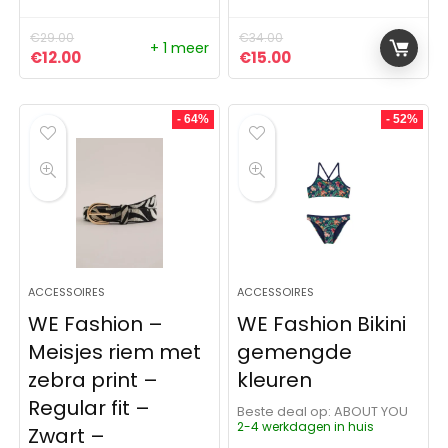
€
29.00
€
34.00
+ 1 meer
Oorspronkelijke prijs was: €29.00.
Huidige prijs is: €12.00.
Oorspronkelijke prijs was:
Huidige prijs is: €15
€
12.00
€
15.00
- 64%
- 52%
ACCESSOIRES
ACCESSOIRES
WE Fashion –
WE Fashion Bikini
Meisjes riem met
gemengde
zebra print –
kleuren
Regular fit –
Beste deal op:
ABOUT YOU
2-4 werkdagen in huis
Zwart –