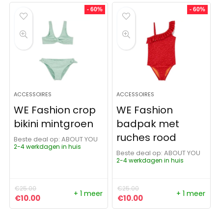
- 60%
- 60%
ACCESSOIRES
ACCESSOIRES
WE Fashion crop
WE Fashion
bikini mintgroen
badpak met
ruches rood
Beste deal op:
ABOUT YOU
2-4 werkdagen in huis
Beste deal op:
ABOUT YOU
2-4 werkdagen in huis
€
25.00
€
25.00
+ 1 meer
+ 1 meer
Oorspronkelijke prijs was: €25.00.
Huidige prijs is: €10.00.
Oorspronkelijke prijs was:
Huidige prijs is: €10
€
10.00
€
10.00