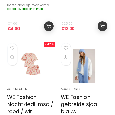
Beste deal op:
Wehkamp
direct leverbaar in huis
€
11.00
€
25.00
Oorspronkelijke prijs was: €11.00.
Huidige prijs is: €4.00.
Oorspronkelijke prijs was:
Huidige prijs is: €12.
€
4.00
€
12.00
- 47%
ACCESSOIRES
ACCESSOIRES
WE Fashion
WE Fashion
Nachtkledij rosa /
gebreide sjaal
rood / wit
blauw