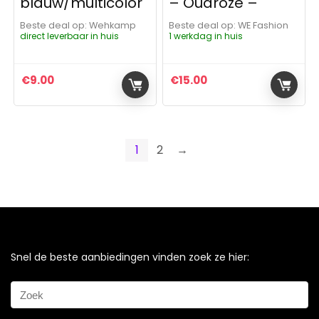
blauw/multicolor
– Oudroze –
Beste deal op:
Wehkamp
Beste deal op:
WE Fashion
direct leverbaar in huis
1 werkdag in huis
€
9.00
€
15.00
1
2
→
Snel de beste aanbiedingen vinden zoek ze hier: