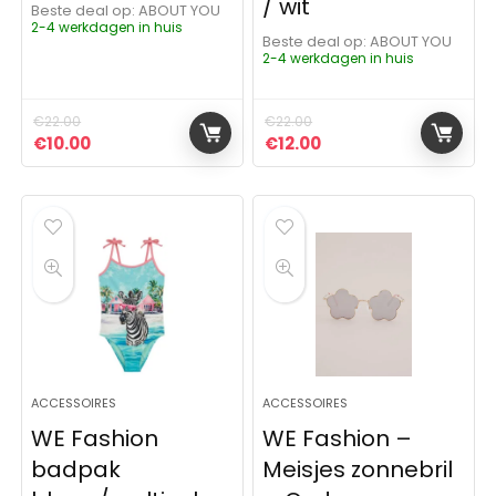
/ wit
Beste deal op:
ABOUT YOU
2-4 werkdagen in huis
Beste deal op:
ABOUT YOU
2-4 werkdagen in huis
€
22.00
€
22.00
Oorspronkelijke prijs was: €22.00.
Huidige prijs is: €10.00.
Oorspronkelijke prijs was:
Huidige prijs is: €12.
€
10.00
€
12.00
ACCESSOIRES
ACCESSOIRES
WE Fashion
WE Fashion –
badpak
Meisjes zonnebril