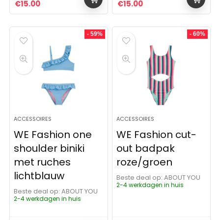
Oorspronkelijke prijs was: €34.00.
Huidige prijs is: €15.00.
Oorspronkelijke prijs was:
Huidige prijs is: €15
€
15.00
€
15.00
- 59%
- 60%
ACCESSOIRES
ACCESSOIRES
WE Fashion one
WE Fashion cut-
shoulder biniki
out badpak
met ruches
roze/groen
lichtblauw
Beste deal op:
ABOUT YOU
2-4 werkdagen in huis
Beste deal op:
ABOUT YOU
2-4 werkdagen in huis