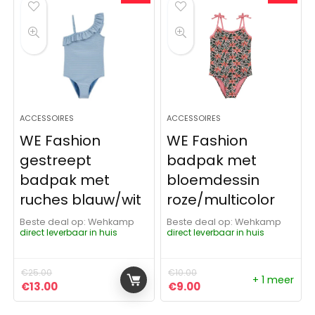
ACCESSOIRES
ACCESSOIRES
WE Fashion
WE Fashion
gestreept
badpak met
badpak met
bloemdessin
ruches blauw/wit
roze/multicolor
Beste deal op:
Wehkamp
Beste deal op:
Wehkamp
direct leverbaar in huis
direct leverbaar in huis
€
25.00
€
10.00
+ 1 meer
Oorspronkelijke prijs was: €25.00.
Huidige prijs is: €13.00.
Oorspronkelijke prijs was:
Huidige prijs is: €9.0
€
13.00
€
9.00