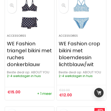
ACCESSOIRES
ACCESSOIRES
WE Fashion
WE Fashion crop
triangel bikini met
bikini met
ruches
bloemdessin
donkerblauw
lichtblauw/wit
Beste deal op:
ABOUT YOU
Beste deal op:
ABOUT YOU
2-4 werkdagen in huis
2-4 werkdagen in huis
€
22.00
€
15.00
+ 1 meer
Oorspronkelijke prijs was:
Huidige prijs is: €12.
€
12.00
- 40%