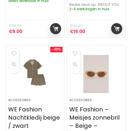
direct leverbaar in huis
Beste deal op:
ABOUT YOU
2-4 werkdagen in huis
€
25.00
€
34.00
Oorspronkelijke prijs was: €25.00.
Huidige prijs is: €9.00.
Oorspronkelijke prijs was:
Huidige prijs is: €15
€
9.00
€
15.00
- 45%
ACCESSOIRES
ACCESSOIRES
WE Fashion
WE Fashion –
Nachtkledij beige
Meisjes zonnebril
/ zwart
– Beige –