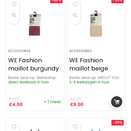
- 64%
- 55%
ACCESSOIRES
ACCESSOIRES
WE Fashion
WE Fashion
maillot burgundy
maillot beige
Beste deal op:
Wehkamp
Beste deal op:
ABOUT YOU
direct leverbaar in huis
2-4 werkdagen in huis
€
11.00
€
11.00
+ 1 meer
Oorspronkelijke prijs was: €11.00.
Huidige prijs is: €4.00.
Oorspronkelijke prijs was: 
Huidige prijs is: €5.0
€
4.00
€
5.00
- 45%