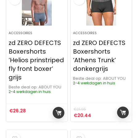
ACCESSOIRES
ACCESSOIRES
zd ZERO DEFECTS
zd ZERO DEFECTS
Boxershorts
Boxershorts
‘Helios prinstriped
‘Athens Trunk’
fly front boxer’
donkergrijs
grijs
Beste deal op:
ABOUT YOU
2-4 werkdagen in huis
Beste deal op:
ABOUT YOU
2-4 werkdagen in huis
€
21.95
€
26.28
Oorspronkelijke prijs was:
Huidige prijs is: €2
€
20.44