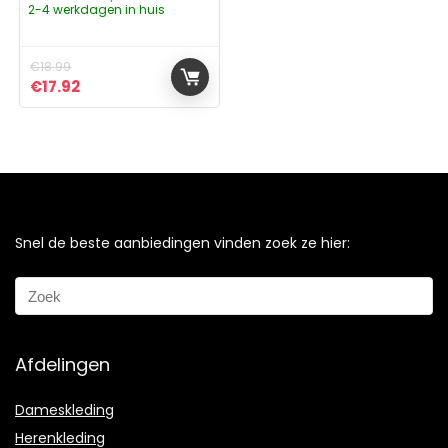
2-4 werkdagen in huis
€
18.99
Oorspronkelijke prijs was: €18.99.
Huidige prijs is: €17.92.
€
17.92
Snel de beste aanbiedingen vinden zoek ze hier:
Afdelingen
Dameskleding
Herenkleding