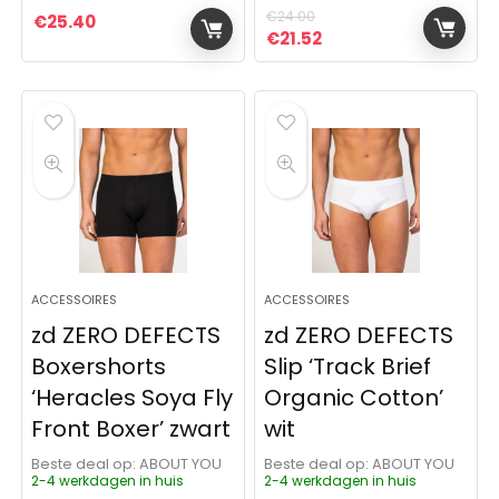
€
24.00
€
25.40
Oorspronkelijke prijs was:
Huidige prijs is: €21.
€
21.52
ACCESSOIRES
ACCESSOIRES
zd ZERO DEFECTS
zd ZERO DEFECTS
Boxershorts
Slip ‘Track Brief
‘Heracles Soya Fly
Organic Cotton’
Front Boxer’ zwart
wit
Beste deal op:
ABOUT YOU
Beste deal op:
ABOUT YOU
2-4 werkdagen in huis
2-4 werkdagen in huis