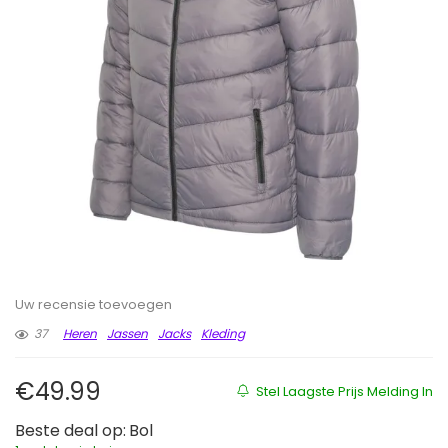
Uw recensie toevoegen
37
Heren
Jassen
Jacks
Kleding
€
49.99
Stel Laagste Prijs Melding In
Beste deal op:
Bol