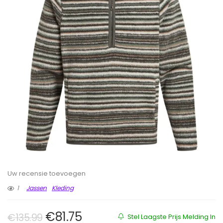
Uw recensie toevoegen
1
Jassen
Kleding
Oorspronkelijke prijs was: €135.
Huidige prijs is: €81.75.
€
81.75
€
135.99
Stel Laagste Prijs Melding In