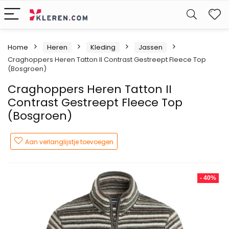
W
Home
Heren
Kleding
Jassen
Craghoppers Heren Tatton II Contrast Gestreept Fleece Top
(Bosgroen)
Craghoppers Heren Tatton II
Contrast Gestreept Fleece Top
(Bosgroen)
Aan verlanglijstje toevoegen
- 40%