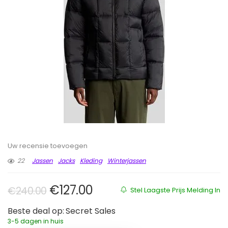
Uw recensie toevoegen
22
Jassen
Jacks
Kleding
Winterjassen
Oorspronkelijke prijs was: €240
Huidige prijs is: €127.00.
€
127.00
€
240.00
Stel Laagste Prijs Melding In
Beste deal op:
Secret Sales
3-5 dagen in huis