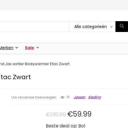
Alle categorieën
Merken
Sale
nd Jas winter Bodywarmer Etac Zwart
tac Zwart
16
Jassen
Kleding
Uw recensie toevoegen
Oorspronkelijke pri
Huidige prij
€
59.99
€
139.99
Beste deal op:
Bol