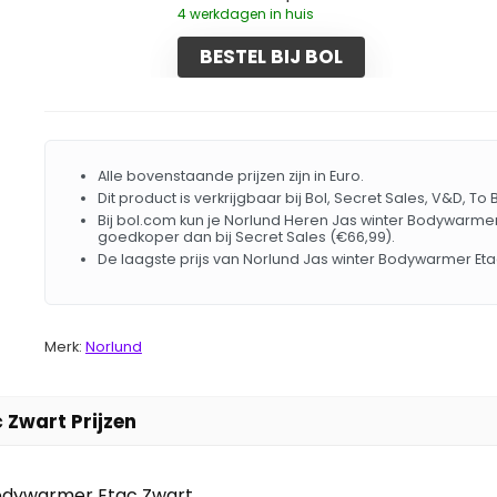
4 werkdagen in huis
BESTEL BIJ BOL
Alle bovenstaande prijzen zijn in Euro.
Dit product is verkrijgbaar bij Bol, Secret Sales, V&D, To
Bij bol.com kun je Norlund Heren Jas winter Bodywarmer 
goedkoper dan bij Secret Sales (€66,99).
De laagste prijs van Norlund Jas winter Bodywarmer Et
Merk:
Norlund
 Zwart Prijzen
Bodywarmer Etac Zwart