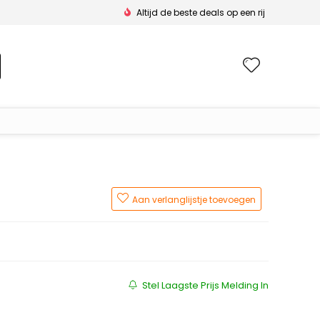
Altijd de beste deals op een rij
Wishlis
Aan verlanglijstje toevoegen
js was: €139.99.
s is: €59.99.
Stel Laagste Prijs Melding In