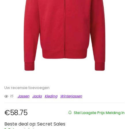
Uw recensie toevoegen
15
Jassen
Jacks
Kleding
Winterjassen
€
58.75
Stel Laagste Prijs Melding In
Beste deal op:
Secret Sales