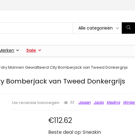
Alle categorieën
Merken
Sale
dry Mannen Gewatteerd City Bomberjack van Tweed Donkergrijs
y Bomberjack van Tweed Donkergrijs
33
Jassen
Jacks
Kleding
Winter
Uw recensie toevoegen
€
112.62
Beste deal op:
Sneakin