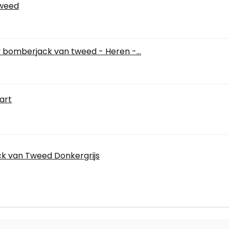
Tweed
 bomberjack van tweed - Heren -...
art
k van Tweed Donkergrijs