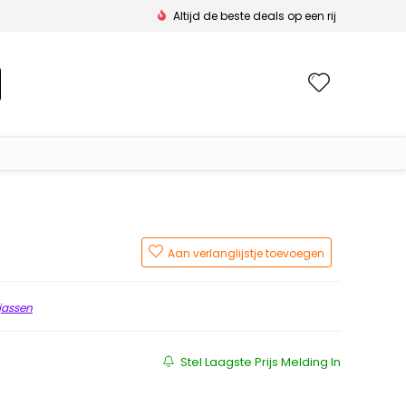
Altijd de beste deals op een rij
Wishlis
Aan verlanglijstje toevoegen
jassen
Stel Laagste Prijs Melding In