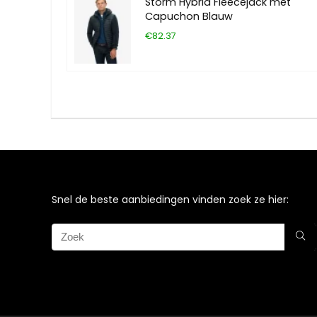
Storm Hybrid Fleecejack met
Capuchon Blauw
€82.37
Snel de beste aanbiedingen vinden zoek ze hier: