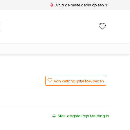
Altijd de beste deals op een rij
Wishlis
Aan verlanglijstje toevoegen
ijs was: €249.99.
ijs is: €249.95.
Stel Laagste Prijs Melding In