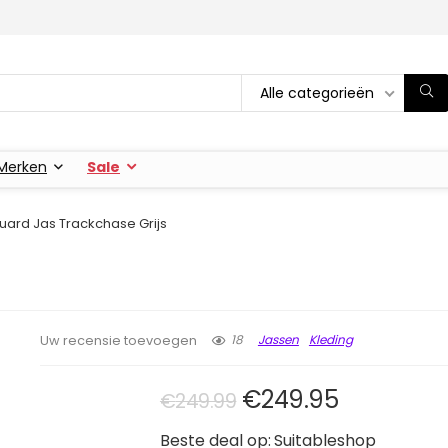
Alle categorieën
Merken
Sale
ard Jas Trackchase Grijs
18
Jassen
Kleding
Uw recensie toevoegen
Oorspronkelijke pr
Huidige pr
€
249.95
€
249.99
Beste deal op:
Suitableshop