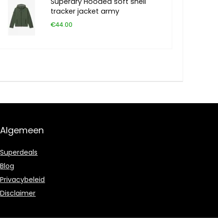
Superdry Hooded soft shell
tracker jacket army
€44.00
Algemeen
Superdeals
Blog
Privacybeleid
Disclaimer