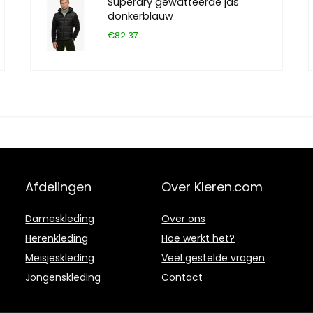
Superdry gewatteerde jas
donkerblauw
€82.37
Afdelingen
Over Kleren.com
Dameskleding
Over ons
Herenkleding
Hoe werkt het?
Meisjeskleding
Veel gestelde vragen
Jongenskleding
Contact