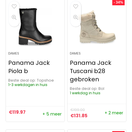
- 34%
DAMES
DAMES
Panama Jack
Panama Jack
Piola b
Tuscani b28
gebroken
Beste deal op:
Topshoe
1-3 werkdagen in huis
Beste deal op:
Bol
1 werkdag in huis
€
199.00
€
119.97
+ 2 meer
+ 5 meer
Oorspronkelijke prijs was:
Huidige prijs is: €13
€
131.85