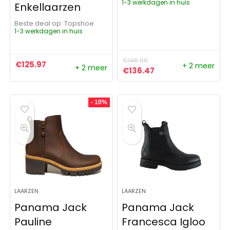
1-3 werkdagen in huis
Enkellaarzen
Beste deal op:
Topshoe
1-3 werkdagen in huis
€
146.96
€
125.97
+ 2 meer
+ 2 meer
Oorspronkelijke prijs was:
Huidige prijs is: €1
€
136.47
- 10%
LAARZEN
LAARZEN
Panama Jack
Panama Jack
Pauline
Francesca Igloo