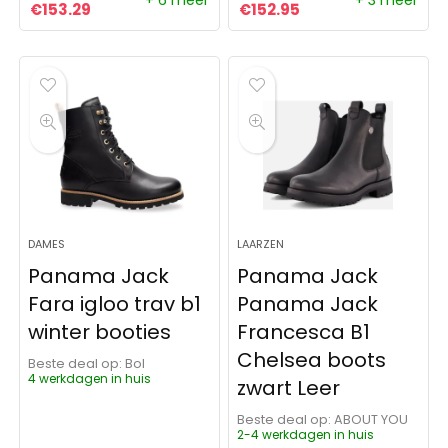
+ 6 meer
+ 3 meer
Oorspronkelijke prijs was: €157.49.
Huidige prijs is: €153.29.
Oorspronkelijke prijs was:
Huidige prijs is: €1
€
153.29
€
152.95
DAMES
LAARZEN
Panama Jack
Panama Jack
Fara igloo trav b1
Panama Jack
winter booties
Francesca B1
Chelsea boots
Beste deal op:
Bol
4 werkdagen in huis
zwart Leer
Beste deal op:
ABOUT YOU
2-4 werkdagen in huis