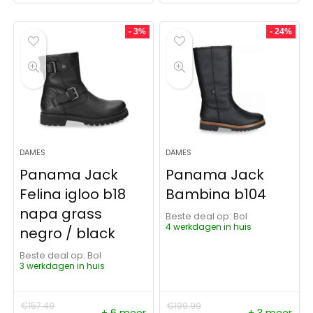
- 3%
- 24%
DAMES
DAMES
Panama Jack
Panama Jack
Felina igloo b18
Bambina b104
napa grass
Beste deal op:
Bol
4 werkdagen in huis
negro / black
Beste deal op:
Bol
3 werkdagen in huis
€
157.49
€
199.99