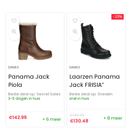
- 13%
DAMES
DAMES
Panama Jack
Laarzen Panama
Piola
Jack FRISIA”
Beste deal op:
Secret Sales
Beste deal op:
Sneakin
3-5 dagen in huis
snel in huis
€
149.99
€
142.95
+ 8 meer
+ 6 meer
Oorspronkelijke prijs was:
Huidige prijs is: €
€
130.48