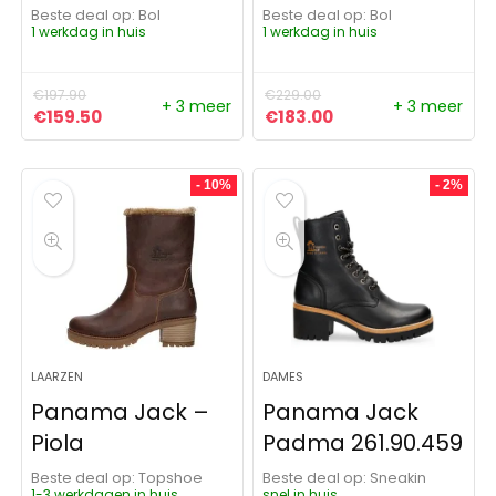
Beste deal op:
Bol
Beste deal op:
Bol
1 werkdag in huis
1 werkdag in huis
€
197.90
€
229.00
+ 3 meer
+ 3 meer
Oorspronkelijke prijs was: €197.90.
Huidige prijs is: €159.50.
Oorspronkelijke prijs was:
Huidige prijs is: €1
€
159.50
€
183.00
- 10%
- 2%
LAARZEN
DAMES
Panama Jack –
Panama Jack
Piola
Padma 261.90.459
Beste deal op:
Topshoe
Beste deal op:
Sneakin
1-3 werkdagen in huis
snel in huis