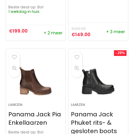
Beste deal op:
Bol
1 werkdag in huis
€
219.99
€
199.00
+ 3 meer
+ 2 meer
Oorspronkelijke prijs was:
Huidige prijs is: €
€
149.00
- 29%
LAARZEN
LAARZEN
Panama Jack Pia
Panama Jack
Enkellaarzen
Phuket rits- &
gesloten boots
Beste deal op:
Bol