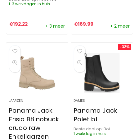
1-3 werkdagen in huis
€
192.22
€
169.99
+ 3 meer
+ 2 meer
- 32%
LAARZEN
DAMES
Panama Jack
Panama Jack
Frisia B8 nobuck
Polet b1
crudo raw
Beste deal op:
Bol
1 werkdag in huis
Enkellaarzen