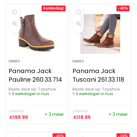
Aanbieding!
- 40%
DAMES
DAMES
Panama Jack
Panama Jack
Pauline 260.33.714
Tuscani 261.33.118
Beste deal op:
Topshoe
Beste deal op:
Topshoe
1-3 werkdagen in huis
1-3 werkdagen in huis
€
199.99
€
199.00
+ 3 meer
+ 3 meer
Oorspronkelijke prijs was: €199.99.
Huidige prijs is: €199.95.
Oorspronkelijke prijs was:
Huidige prijs is: €11
€
199.95
€
118.95
- 40%
- 24%