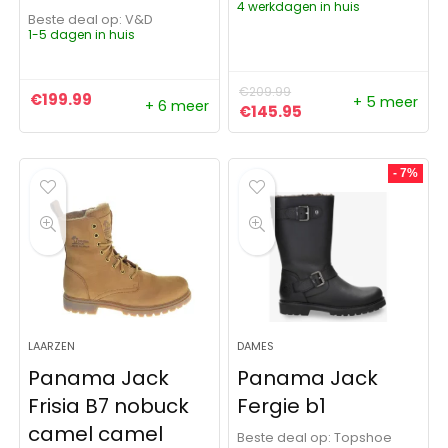
4 werkdagen in huis
Beste deal op:
V&D
1-5 dagen in huis
€
209.99
€
199.99
+ 5 meer
+ 6 meer
Oorspronkelijke prijs was:
Huidige prijs is: €
€
145.95
- 7%
LAARZEN
DAMES
Panama Jack
Panama Jack
Frisia B7 nobuck
Fergie b1
camel camel
Beste deal op:
Topshoe