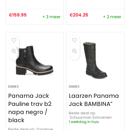
€
159.95
€
204.25
+ 3 meer
+ 2 meer
DAMES
DAMES
Panama Jack
Laarzen Panama
Pauline trav b2
Jack BAMBINA”
napa negro /
Beste deal op:
Schuurman Schoenen
black
1 werkdag in huis
Beste deal op:
Topshoe