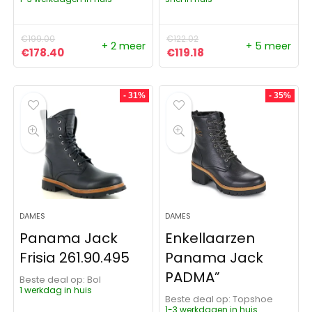
€
199.00
€
122.02
+ 2 meer
+ 5 meer
Oorspronkelijke prijs was: €199.00.
Huidige prijs is: €178.40.
Oorspronkelijke prijs was:
Huidige prijs is: €119
€
178.40
€
119.18
- 31%
- 35%
DAMES
DAMES
Panama Jack
Enkellaarzen
Frisia 261.90.495
Panama Jack
PADMA”
Beste deal op:
Bol
1 werkdag in huis
Beste deal op:
Topshoe
1-3 werkdagen in huis