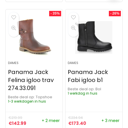
- 35%
- 26%
DAMES
DAMES
Panama Jack
Panama Jack
Felina igloo trav
Fabi igloo b1
274.33.091
Beste deal op:
Bol
1 werkdag in huis
Beste deal op:
Topshoe
1-3 werkdagen in huis
€
219.99
€
234.94
+ 2 meer
+ 3 meer
Oorspronkelijke prijs was: €219.99.
Huidige prijs is: €142.99.
Oorspronkelijke prijs was:
Huidige prijs is: €1
€
142.99
€
173.40