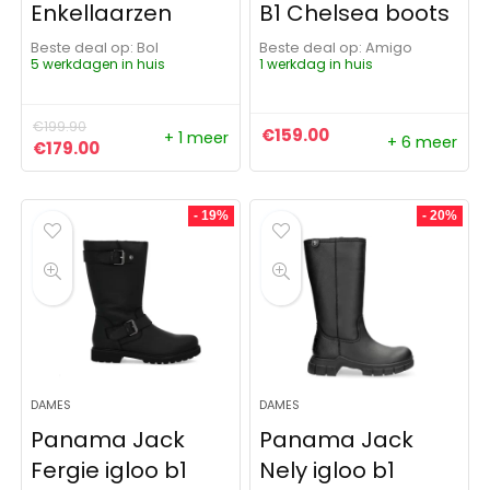
Enkellaarzen
B1 Chelsea boots
Beste deal op:
Bol
Beste deal op:
Amigo
5 werkdagen in huis
1 werkdag in huis
€
199.90
€
159.00
+ 1 meer
+ 6 meer
Oorspronkelijke prijs was: €199.90.
Huidige prijs is: €179.00.
€
179.00
- 19%
- 20%
DAMES
DAMES
Panama Jack
Panama Jack
Fergie igloo b1
Nely igloo b1