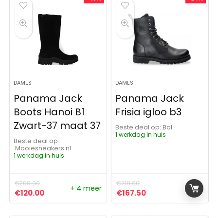
DAMES
DAMES
Panama Jack
Panama Jack
Boots Hanoi B1
Frisia igloo b3
Zwart-37 maat 37
Beste deal op:
Bol
1 werkdag in huis
Beste deal op:
Mooiesneakers.nl
1 werkdag in huis
€
200.00
€
219.00
+ 4 meer
Oorspronkelijke prijs was: €200.00.
Huidige prijs is: €120.00.
Oorspronkelijke prijs was:
Huidige prijs is: €1
€
120.00
€
167.50