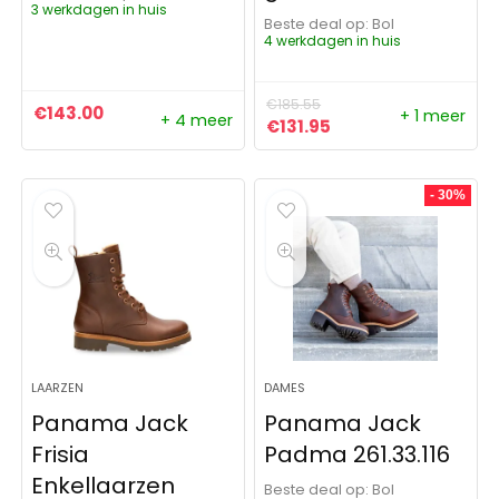
3 werkdagen in huis
Beste deal op:
Bol
4 werkdagen in huis
€
185.55
€
143.00
+ 1 meer
+ 4 meer
Oorspronkelijke prijs was:
Huidige prijs is: €13
€
131.95
- 30%
LAARZEN
DAMES
Panama Jack
Panama Jack
Frisia
Padma 261.33.116
Enkellaarzen
Beste deal op:
Bol