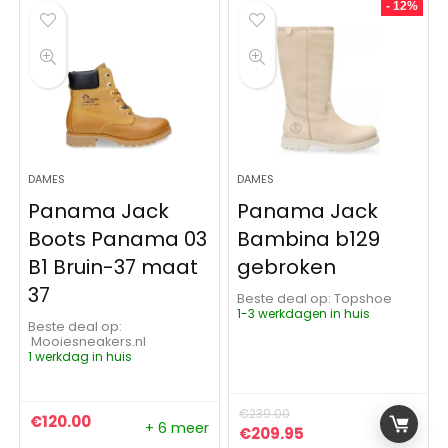
- 12%
DAMES
DAMES
Panama Jack
Panama Jack
Boots Panama 03
Bambina b129
B1 Bruin-37 maat
gebroken
37
Beste deal op:
Topshoe
1-3 werkdagen in huis
Beste deal op:
Mooiesneakers.nl
1 werkdag in huis
€
239.00
€
120.00
+ 6 meer
Oorspronkelijke prijs was:
Huidige prijs is: €
€
209.95